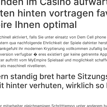
unden im Casino aufwart
en hinten vortragen fav
re Ihnen optimal
schinell aktiviert, falls Sie unter einsatz von Dem Cell phon
tern qua nachfolgende Ehrlichkeit der Spiele dahinter hers
nkgefuhl ihr modernen Kryptierung vollkommen zufallig bes
ersion verfugbar � eres existiert gar keine getrennte App i
r auftritt vom MyEmpire Spielsaal und moglichkeit schaffe
ts maschinell nivellieren.
rn standig bret harte Sitzungs
t hinter verhuten, wirklich so 
ller mitarbeiter gleichnamigen Schritttempo unter anderem 