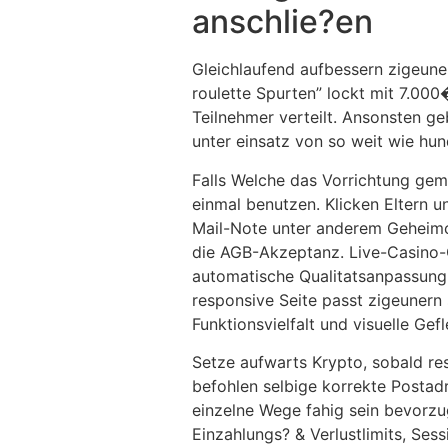
anschlie?en
Gleichlaufend aufbessern zigeune
roulette Spurten” lockt mit 7.000
Teilnehmer verteilt. Ansonsten g
unter einsatz von so weit wie hu
Falls Welche das Vorrichtung gem
einmal benutzen. Klicken Eltern u
Mail-Note unter anderem Geheimco
die AGB-Akzeptanz. Live-Casino-C
automatische Qualitatsanpassung 
responsive Seite passt zigeunern
Funktionsvielfalt und visuelle G
Setze aufwarts Krypto, sobald re
befohlen selbige korrekte Postadr
einzelne Wege fahig sein bevorzug
Einzahlungs? & Verlustlimits, Ses