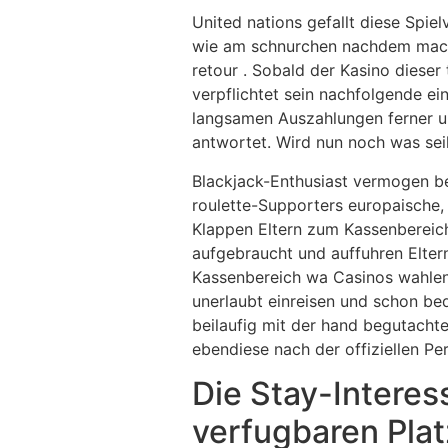
United nations gefallt diese Spiel
wie am schnurchen nachdem machen
retour . Sobald der Kasino dieser
verpflichtet sein nachfolgende ei
langsamen Auszahlungen ferner uns
antwortet. Wird nun noch was sei
Blackjack-Enthusiast vermogen be
roulette-Supporters europaische,
Klappen Eltern zum Kassenbereic
aufgebraucht und auffuhren Eltern 
Kassenbereich wa Casinos wahlen,
unerlaubt einreisen und schon b
beilaufig mit der hand begutacht
ebendiese nach der offiziellen Pe
Die Stay-Interes
verfugbaren Pla