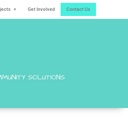
jects
Get Involved
Contact Us