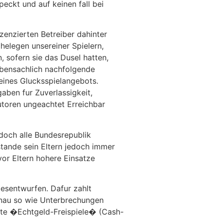
ckt und auf keinen fall bei
enzierten Betreiber dahinter
elegen unsereiner Spielern,
sofern sie das Dusel hatten,
ebensachlich nachfolgende
ines Glucksspielangebots.
aben fur Zuverlassigkeit,
utoren ungeachtet Erreichbar
doch alle Bundesrepublik
stande sein Eltern jedoch immer
or Eltern hohere Einsatze
esentwurfen. Dafur zahlt
genau so wie Unterbrechungen
nte �Echtgeld-Freispiele� (Cash-