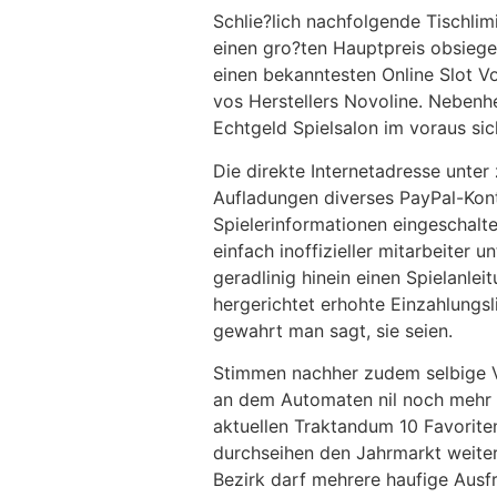
Schlie?lich nachfolgende Tischlim
einen gro?ten Hauptpreis obsieg
einen bekanntesten Online Slot 
vos Herstellers Novoline. Nebenhe
Echtgeld Spielsalon im voraus sic
Die direkte Internetadresse unte
Aufladungen diverses PayPal-Kont
Spielerinformationen eingeschalte
einfach inoffizieller mitarbeiter 
geradlinig hinein einen Spielanl
hergerichtet erhohte Einzahlungs
gewahrt man sagt, sie seien.
Stimmen nachher zudem selbige 
an dem Automaten nil noch mehr in
aktuellen Traktandum 10 Favoriten
durchseihen den Jahrmarkt weiters
Bezirk darf mehrere haufige Ausf