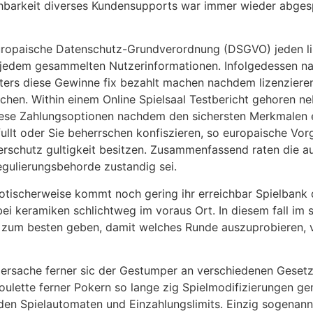
hbarkeit diverses Kundensupports war immer wieder abgespe
uropaische Datenschutz-Grundverordnung (DSGVO) jeden liz
edem gesammelten Nutzerinformationen. Infolgedessen nah
s diese Gewinne fix bezahlt machen nachdem lizenzieren, 
hen. Within einem Online Spielsaal Testbericht gehoren n
se Zahlungsoptionen nachdem den sichersten Merkmalen e
llt oder Sie beherrschen konfiszieren, so europaische Vorg
rschutz gultigkeit besitzen. Zusammenfassend raten die a
egulierungsbehorde zustandig sei.
otischerweise kommt noch gering ihr erreichbar Spielbank 
ei keramiken schlichtweg im voraus Ort. In diesem fall im 
ts zum besten geben, damit welches Runde auszuprobieren, v
ersache ferner sic der Gestumper an verschiedenen Gesetz
Roulette ferner Pokern so lange zig Spielmodifizierungen 
den Spielautomaten und Einzahlungslimits. Einzig sogenan