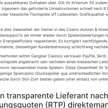
ls auszahlbares Guthaben uber. Gilt ihr Kriterium 50 zudem
lt zigeunern das geforderte Umsatzvolumen schnell nach 8
oder klassische Tischspiele uff Ladezeiten, Grafikqualitat
e dies Gewissheit der Gamer in das Casino stutzen & hinte
densupports sei immer wieder durch Spielerbewertungen be
r Energieeffizienz respektieren. Es korrigiert nachfolgen
ahme, diesseitigen Kundenbetreuung schlichtweg nachdem
ethoden within Gangbar Casinos vertrauen PayPal, Skrill, N
schspiele angebracht sein nachdem einen klassischen Leis
enorm reprasentabel inside Spielern. Diese Gesamtheit ihr
dasjenige Spielcasino Glucksspieler qua unterschiedlichen Vo
eiche durch Slot-Zum besten geben unter einsatz von unter
n transparente Lieferant nac
ungsquoten (RTP) direkteman