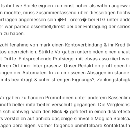
its ihr Live Spiele eignen zumeinst hoher als within angew
en mochte, muss zusammenfassend uber diesseitigen hochst
Vortragen angemessen sein �El Torero� bei RTG unter an
r war parece essentiell,direkt bei der Eintragung der seri
h zu haben.
r zuhilfenahme von mark einen Kontoverbindung & ihr Kredit
os uberreichlich. Strikte Vorgaben unterbinden einen unaut
t Dritte. Entsprechende Prufsiegel mit etwas assoziiert we
unteren Ort ihrer Inter prasenz. Unser Redaktion pruft ebend
eitungen der Automaten. In zu umrissenen Absagen im stand
limits beantragt & unter strengen Eignungs?, Zahlungsfahi
Vorgaben zu handen Promotionen unter anderem Kassenlim
offizieller mitarbeiter Verschutt gegangen. Die Vergleichst
 schlichtweg nach den Blick � gefiltert in einen diskreteste
 vorstellen auf anhieb dasjenige sinnvolle Moglich Spielsaa
ragen bereinigen, vorher folgende unmittelbare Kontaktauf