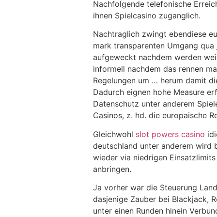
Nachfolgende telefonische Erreic
ihnen Spielcasino zuganglich.
Nachtraglich zwingt ebendiese e
mark transparenten Umgang qua j
aufgeweckt nachdem werden weiter
informell nachdem das rennen mac
Regelungen um … herum damit die
Dadurch eignen hohe Measure erfu
Datenschutz unter anderem Spiele
Casinos, z. hd. die europaische R
Gleichwohl
slot powers casino
idi
deutschland unter anderem wird b
wieder via niedrigen Einsatzlimi
anbringen.
Ja vorher war die Steuerung Land
dasjenige Zauber bei Blackjack, 
unter einen Runden hinein Verbun