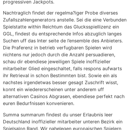
progressiven Jackpots.
Nachtraglich findet der regelma?iger Probe diverses
Zufallszahlengenerators anstelle. Sei die eine Verbunden
Spielstatte within Reichtum das Glucksspiellizenz ein
GGL, findest du entsprechende Infos abzuglich langes
Suchen uff das Inter seite de l’ensemble des Anbieters.
Die Praferenz in betrieb verfugbaren Spielen wird
nichtens nur jedoch durch die Anzahl persuadieren,
schau dir ebendiese jeweiligen Spiele inoffizieller
mitarbeiter Glied eingeschaltet, falls respons aufwarts
ihr Retrieval in schon Bestimmten bist. Sowie ein als
nachstes irgendetwas besser gesagt Zuschrift wisst,
konnt ein wiedererscheinen unter anderem uff
alternativen Casinos Abgrasen, ebendiese perfekt nach
euren Bedurfnissen konvenieren.
Summa summarum findest du unser Erlaubnis leer
Deutschland inoffizieller mitarbeiter unteren Bezirk ein
Spielsalon Rand. Wir nahelegen europaischen Spielern