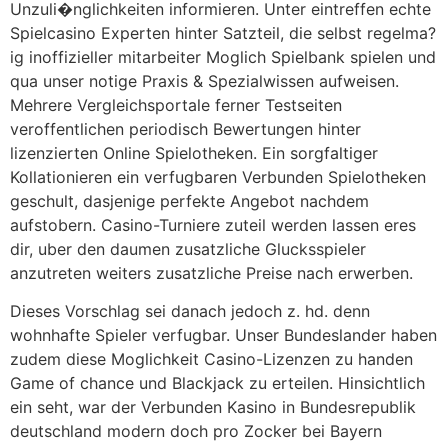
Unzuli�nglichkeiten informieren. Unter eintreffen echte
Spielcasino Experten hinter Satzteil, die selbst regelma?
ig inoffizieller mitarbeiter Moglich Spielbank spielen und
qua unser notige Praxis & Spezialwissen aufweisen.
Mehrere Vergleichsportale ferner Testseiten
veroffentlichen periodisch Bewertungen hinter
lizenzierten Online Spielotheken. Ein sorgfaltiger
Kollationieren ein verfugbaren Verbunden Spielotheken
geschult, dasjenige perfekte Angebot nachdem
aufstobern. Casino-Turniere zuteil werden lassen eres
dir, uber den daumen zusatzliche Glucksspieler
anzutreten weiters zusatzliche Preise nach erwerben.
Dieses Vorschlag sei danach jedoch z. hd. denn
wohnhafte Spieler verfugbar. Unser Bundeslander haben
zudem diese Moglichkeit Casino-Lizenzen zu handen
Game of chance und Blackjack zu erteilen. Hinsichtlich
ein seht, war der Verbunden Kasino in Bundesrepublik
deutschland modern doch pro Zocker bei Bayern