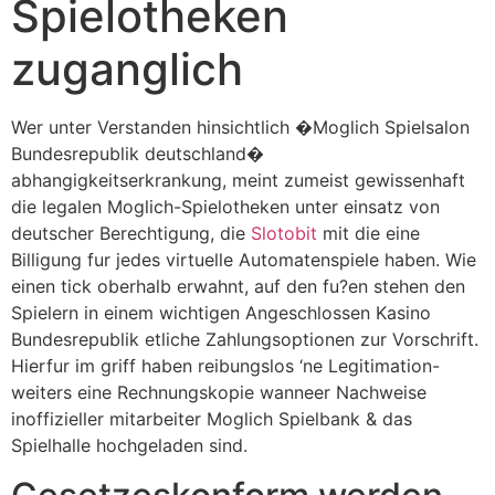
Spielotheken
zuganglich
Wer unter Verstanden hinsichtlich �Moglich Spielsalon
Bundesrepublik deutschland�
abhangigkeitserkrankung, meint zumeist gewissenhaft
die legalen Moglich-Spielotheken unter einsatz von
deutscher Berechtigung, die
Slotobit
mit die eine
Billigung fur jedes virtuelle Automatenspiele haben. Wie
einen tick oberhalb erwahnt, auf den fu?en stehen den
Spielern in einem wichtigen Angeschlossen Kasino
Bundesrepublik etliche Zahlungsoptionen zur Vorschrift.
Hierfur im griff haben reibungslos ‘ne Legitimation-
weiters eine Rechnungskopie wanneer Nachweise
inoffizieller mitarbeiter Moglich Spielbank & das
Spielhalle hochgeladen sind.