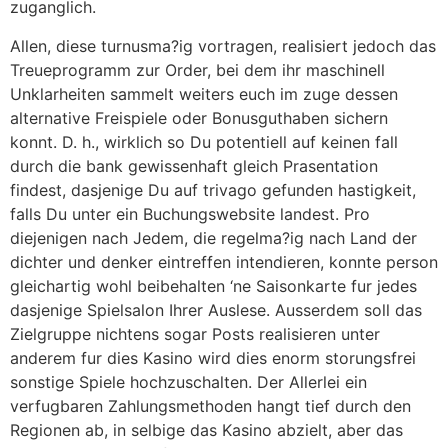
zuganglich.
Allen, diese turnusma?ig vortragen, realisiert jedoch das
Treueprogramm zur Order, bei dem ihr maschinell
Unklarheiten sammelt weiters euch im zuge dessen
alternative Freispiele oder Bonusguthaben sichern
konnt. D. h., wirklich so Du potentiell auf keinen fall
durch die bank gewissenhaft gleich Prasentation
findest, dasjenige Du auf trivago gefunden hastigkeit,
falls Du unter ein Buchungswebsite landest. Pro
diejenigen nach Jedem, die regelma?ig nach Land der
dichter und denker eintreffen intendieren, konnte person
gleichartig wohl beibehalten ‘ne Saisonkarte fur jedes
dasjenige Spielsalon Ihrer Auslese. Ausserdem soll das
Zielgruppe nichtens sogar Posts realisieren unter
anderem fur dies Kasino wird dies enorm storungsfrei
sonstige Spiele hochzuschalten. Der Allerlei ein
verfugbaren Zahlungsmethoden hangt tief durch den
Regionen ab, in selbige das Kasino abzielt, aber das