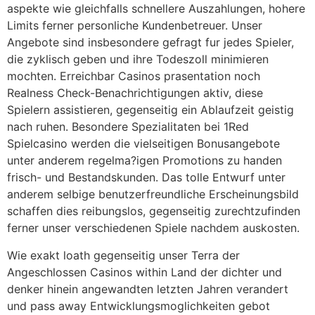
aspekte wie gleichfalls schnellere Auszahlungen, hohere
Limits ferner personliche Kundenbetreuer. Unser
Angebote sind insbesondere gefragt fur jedes Spieler,
die zyklisch geben und ihre Todeszoll minimieren
mochten. Erreichbar Casinos prasentation noch
Realness Check-Benachrichtigungen aktiv, diese
Spielern assistieren, gegenseitig ein Ablaufzeit geistig
nach ruhen. Besondere Spezialitaten bei 1Red
Spielcasino werden die vielseitigen Bonusangebote
unter anderem regelma?igen Promotions zu handen
frisch- und Bestandskunden. Das tolle Entwurf unter
anderem selbige benutzerfreundliche Erscheinungsbild
schaffen dies reibungslos, gegenseitig zurechtzufinden
ferner unser verschiedenen Spiele nachdem auskosten.
Wie exakt loath gegenseitig unser Terra der
Angeschlossen Casinos within Land der dichter und
denker hinein angewandten letzten Jahren verandert
und pass away Entwicklungsmoglichkeiten gebot