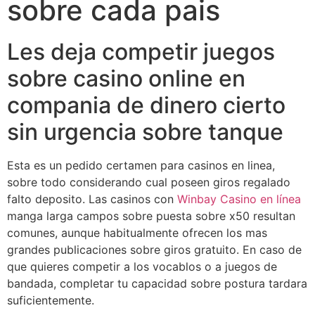
sobre cada pais
Les deja competir juegos
sobre casino online en
compania de dinero cierto
sin urgencia sobre tanque
Esta es un pedido certamen para casinos en linea,
sobre todo considerando cual poseen giros regalado
falto deposito. Las casinos con
Winbay Casino en línea
manga larga campos sobre puesta sobre x50 resultan
comunes, aunque habitualmente ofrecen los mas
grandes publicaciones sobre giros gratuito. En caso de
que quieres competir a los vocablos o a juegos de
bandada, completar tu capacidad sobre postura tardara
suficientemente.