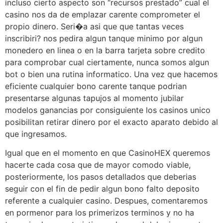
incluso cierto aspecto son “recursos prestado” cual el
casino nos da de emplazar carente comprometer el
propio dinero. Seri�a asi que que tantas veces
inscribiri? nos pedira algun tanque minimo por algun
monedero en linea o en la barra tarjeta sobre credito
para comprobar cual ciertamente, nunca somos algun
bot o bien una rutina informatico. Una vez que hacemos
eficiente cualquier bono carente tanque podrian
presentarse algunas tapujos al momento jubilar
modelos ganancias por consiguiente los casinos unico
posibilitan retirar dinero por el exacto aparato debido al
que ingresamos.
Igual que en el momento en que CasinoHEX queremos
hacerte cada cosa que de mayor comodo viable,
posteriormente, los pasos detallados que deberias
seguir con el fin de pedir algun bono falto deposito
referente a cualquier casino. Despues, comentaremos
en pormenor para los primerizos terminos y no ha