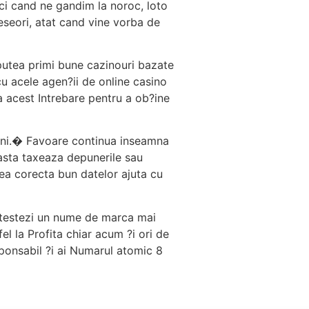
Deci cand ne gandim la noroc, loto
deseori, atat cand vine vorba de
r putea primi bune cazinouri bazate
u acele agen?ii de online casino
 acest Intrebare pentru a ob?ine
rmeni.� Favoare continua inseamna
i asta taxeaza depunerile sau
rea corecta bun datelor ajuta cu
l testezi un nume de marca mai
el la Profita chiar acum ?i ori de
esponsabil ?i ai Numarul atomic 8