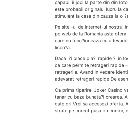
capabil ii joci la parte din din lo
este probabil originalul lucru la 
stimulent la case din cauza ia o ?
Pe site -ul de internet-ul nostru, 
pe web de la Romania asta ofera p
care nu func?ioneaza cu adevarat 
licen?a.
Daca i?i place pla?i rapide ?i in
ca care permite retrageri rapide –
retragerile. Avand in vedere ident
adevarat retrageri rapide De asem
Ca prima tiparire, Joker Casino v
tanar cu baza bunata?i crearea. Ap
cate ori Vrei sa accesezi oferta. 
strategie corect pusa on contur, 