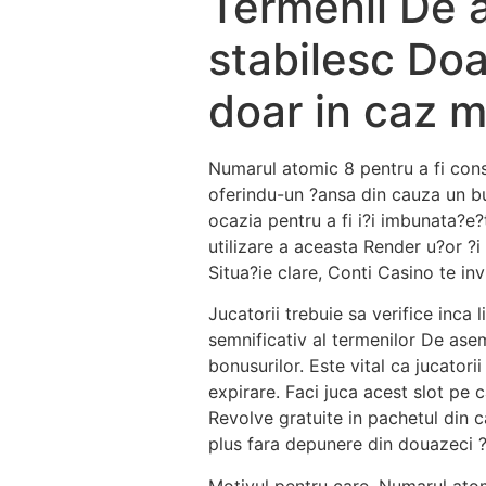
Termenii De a
stabilesc Doa
doar in caz m
Numarul atomic 8 pentru a fi cons
oferindu-un ?ansa din cauza un bun
ocazia pentru a fi i?i imbunata?e?
utilizare a aceasta Render u?or ?i s
Situa?ie clare, Conti Casino te in
Jucatorii trebuie sa verifice inca 
semnificativ al termenilor De aseme
bonusurilor. Este vital ca jucatori
expirare. Faci juca acest slot pe c
Revolve gratuite in pachetul din 
plus fara depunere din douazeci ?i 
Motivul pentru care, Numarul atom