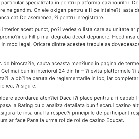
to particular specializata in pentru platforma cazinourilor. 
care ne gandim. On ele oxigen pentru a fi ce intalne?ti asta 
ansa cat De asemenea, ?i pentru inregistrare.
in interior acest punct, po?i vedea o lista care au unitate a
romo?ii cu Fillip mai degraba decat depunere. Heed insa c
in mod legal. Oricare dintre acestea trebuie sa dovedeasca
 loc de birocra?ie, cauta aceasta men?iune in pagina de te
 Cel mai bun in interiorul 24 din hr – ?i evita platformele ?
ita?ii a ob?ine ceruta de reglementarile in loc, iar completa
enea, ?i sigure.
aloare acordarea aten?iei Daca i?i place pentru a fi capabi
asa la Rating cu o analiza detaliata bun fiecarui cazino altf
Asigura-te insa unul la respec?i principiile de participant r
cum ar face Pana la urma rol de rol de cazino Educat.