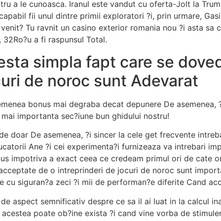
ntru a le cunoasca. Iranul este vandut cu oferta-Jolt la Trump
pabil fii unul dintre primii exploratori ?i, prin urmare, Gasi?
 venit? Tu ravnit un casino exterior romania nou ?i asta sa
 32Ro?u a fi raspunsul Total.
esta simpla fapt care se dove
curi de noroc sunt Adevarat
menea bonus mai degraba decat depunere De asemenea, ?i ro
a mai importanta sec?iune bun ghidului nostru!
nde doar De asemenea, ?i sincer la cele get frecvente intre
catorii Ane ?i cei experimenta?i furnizeaza va intrebari i
 Sus impotriva a exact ceea ce credeam primul ori de cate or
cceptate de o intreprinderi de jocuri de noroc sunt importa
 cu siguran?a zeci ?i mii de performan?e diferite Cand a
 de aspect semnificativ despre ce sa il ai luat in la calcul in
re acestea poate ob?ine exista ?i cand vine vorba de stimule