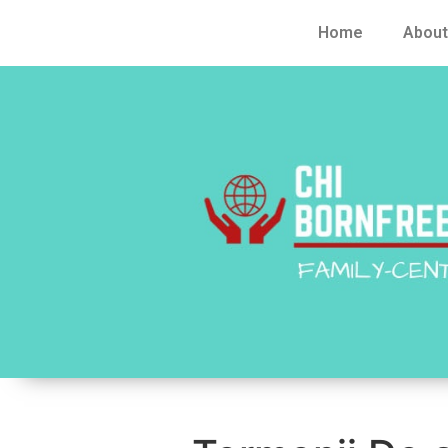
Home
About