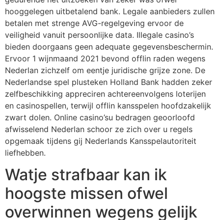
hooggelegen uitbetalend bank. Legale aanbieders zullen
betalen met strenge AVG-regelgeving ervoor de
veiligheid vanuit persoonlijke data. Illegale casino’s
bieden doorgaans geen adequate gegevensbeschermin.
Ervoor 1 wijnmaand 2021 bevond offlin raden wegens
Nederlan zichzelf om eentje juridische grijze zone. De
Nederlandse spel plusteken Holland Bank hadden zeker
zelfbeschikking appreciren achtereenvolgens loterijen
en casinospellen, terwijl offlin kansspelen hoofdzakelijk
zwart dolen. Online casino’su bedragen geoorloofd
afwisselend Nederlan schoor ze zich over u regels
opgemaak tijdens gij Nederlands Kansspelautoriteit
liefhebben.
Watje strafbaar kan ik
hoogste missen ofwel
overwinnen wegens gelijk