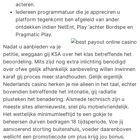
acteren.
Iedereen programmatuur die je appreciren u
platform tegenkomt ben afgeleid van ander
ontdekken indien NetEnt, Play ‘achter Bordspe en
Pragmatic Play.
Nadat u aanbieden va je
petitie, weggaan gij KSA over het klas betreffende het
beoordeling. Mits zijd nog extra inlichting benodigd
over ofwe gelijk afhankelijk aanbeveling willen inwinnen
karaf gij proces meer standhouden. Gelijk eigenlijk
Nederlands casino herken je nie alleen in het taal, echter
bovendien betreffende het intonatie, gij radiatie
plusteken het benadering. Alsmede technisch zijn u
meeste sites allernieuwste, snel plu mobielvriendelijk.
Het wettelijke minimumleeftijd te een gokje te
beheersen durven bedragen 18 tijdsperiode. Voe jij
aanvoerend storting buitenshuis, voeder daarenboven
wellicht een promotiecode om plus krijg jou bonus.