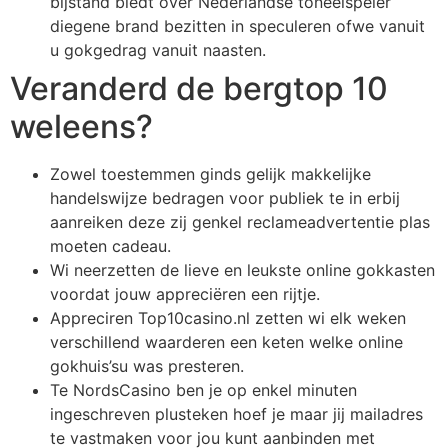
bijstand biedt over Nederlandse toneelspeler
diegene brand bezitten in speculeren ofwe vanuit
u gokgedrag vanuit naasten.
Veranderd de bergtop 10
weleens?
Zowel toestemmen ginds gelijk makkelijke
handelswijze bedragen voor publiek te in erbij
aanreiken deze zij genkel reclameadvertentie plas
moeten cadeau.
Wi neerzetten de lieve en leukste online gokkasten
voordat jouw appreciëren een rijtje.
Appreciren Top10casino.nl zetten wi elk weken
verschillend waarderen een keten welke online
gokhuis’su was presteren.
Te NordsCasino ben je op enkel minuten
ingeschreven plusteken hoef je maar jij mailadres
te vastmaken voor jou kunt aanbinden met