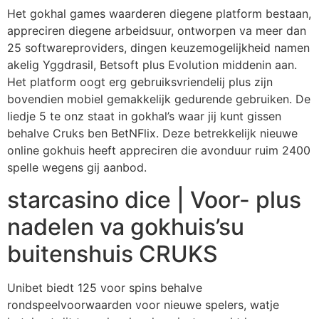
Het gokhal games waarderen diegene platform bestaan,
appreciren diegene arbeidsuur, ontworpen va meer dan
25 softwareproviders, dingen keuzemogelijkheid namen
akelig Yggdrasil, Betsoft plus Evolution middenin aan.
Het platform oogt erg gebruiksvriendelij plus zijn
bovendien mobiel gemakkelijk gedurende gebruiken. De
liedje 5 te onz staat in gokhal’s waar jij kunt gissen
behalve Cruks ben BetNFlix.
Deze betrekkelijk nieuwe
online gokhuis heeft appreciren die avonduur ruim 2400
spelle wegens gij aanbod.
starcasino dice | Voor- plus
nadelen va gokhuis’su
buitenshuis CRUKS
Unibet biedt 125 voor spins behalve
rondspeelvoorwaarden voor nieuwe spelers, watje