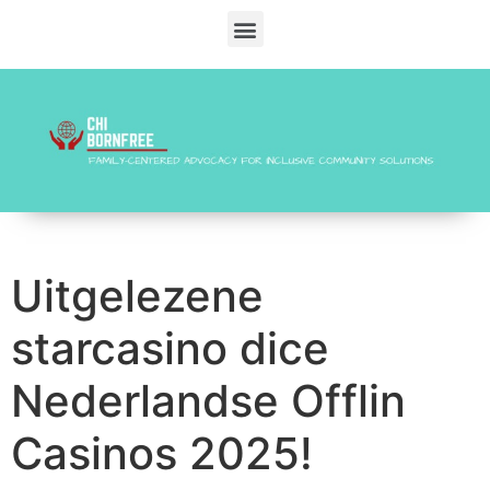
Uitgelezene
starcasino dice
Nederlandse Offlin
Casinos 2025!