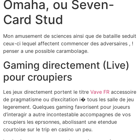
Omaha, ou Seven-
Card Stud
Mon amusement de sciences ainsi que de bataille seduit
ceux-ci lequel affectent commencer des adversaires , !
penser a une possible carambolage.
Gaming directement (Live)
pour croupiers
Les jeux directement portent le titre
Vave FR
accessoire
de pragmatisme ou d’excitation i� tous les salle de jeu
legerement. Quelques gaming favorisent pour joueurs
d’interagir a autre incontestable accompagnes de vos
croupiers les eprsonnes, abolissant une etendue
courtoise sur le trip en casino un peu.