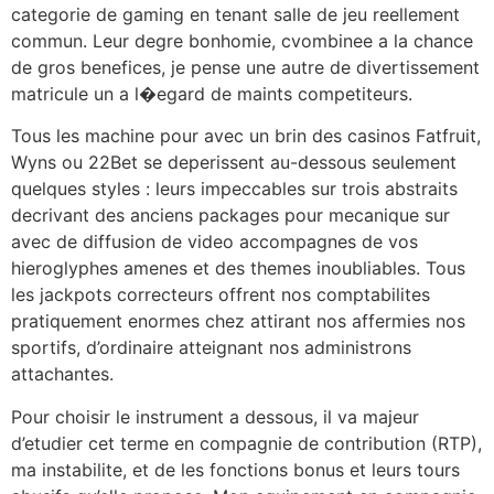
categorie de gaming en tenant salle de jeu reellement
commun. Leur degre bonhomie, cvombinee a la chance
de gros benefices, je pense une autre de divertissement
matricule un a l�egard de maints competiteurs.
Tous les machine pour avec un brin des casinos Fatfruit,
Wyns ou 22Bet se deperissent au-dessous seulement
quelques styles : leurs impeccables sur trois abstraits
decrivant des anciens packages pour mecanique sur
avec de diffusion de video accompagnes de vos
hieroglyphes amenes et des themes inoubliables. Tous
les jackpots correcteurs offrent nos comptabilites
pratiquement enormes chez attirant nos affermies nos
sportifs, d’ordinaire atteignant nos administrons
attachantes.
Pour choisir le instrument a dessous, il va majeur
d’etudier cet terme en compagnie de contribution (RTP),
ma instabilite, et de les fonctions bonus et leurs tours