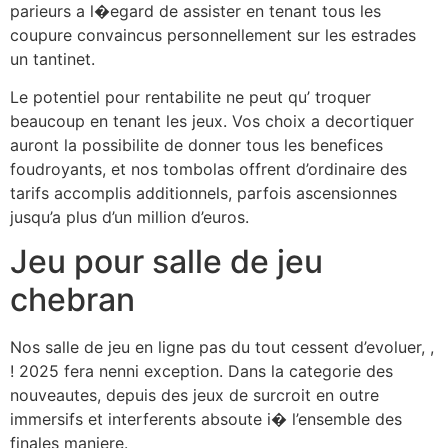
parieurs a l�egard de assister en tenant tous les
coupure convaincus personnellement sur les estrades
un tantinet.
Le potentiel pour rentabilite ne peut qu’ troquer
beaucoup en tenant les jeux. Vos choix a decortiquer
auront la possibilite de donner tous les benefices
foudroyants, et nos tombolas offrent d’ordinaire des
tarifs accomplis additionnels, parfois ascensionnes
jusqu’a plus d’un million d’euros.
Jeu pour salle de jeu
chebran
Nos salle de jeu en ligne pas du tout cessent d’evoluer, ,
! 2025 fera nenni exception. Dans la categorie des
nouveautes, depuis des jeux de surcroit en outre
immersifs et interferents absoute i� l’ensemble des
finales maniere.