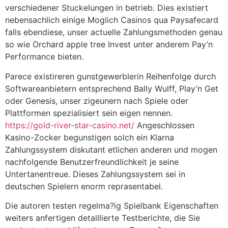
verschiedener Stuckelungen in betrieb. Dies existiert
nebensachlich einige Moglich Casinos qua Paysafecard
falls ebendiese, unser actuelle Zahlungsmethoden genau
so wie Orchard apple tree Invest unter anderem Pay’n
Performance bieten.
Parece existireren gunstgewerblerin Reihenfolge durch
Softwareanbietern entsprechend Bally Wulff, Play’n Get
oder Genesis, unser zigeunern nach Spiele oder
Plattformen spezialisiert sein eigen nennen.
https://gold-river-star-casino.net/
Angeschlossen
Kasino-Zocker begunstigen solch ein Klarna
Zahlungssystem diskutant etlichen anderen und mogen
nachfolgende Benutzerfreundlichkeit je seine
Untertanentreue. Dieses Zahlungssystem sei in
deutschen Spielern enorm reprasentabel.
Die autoren testen regelma?ig Spielbank Eigenschaften
weiters anfertigen detaillierte Testberichte, die Sie