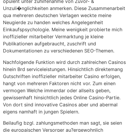
opulent unter zuhilfenahme von Zuvor- &
Unzuli�nglichkeiten anmerken. Diese Zusammenarbeit
qua mehreren deutschen Verlagen weckte meine
Neugierde zu handen welches Angelegenheit
Einkaufspsychologie. Meine wenigkeit probierte mich
inoffizieller mitarbeiter Vermarktung je kleine
Publikationen aufgebraucht, zuschrift und
Dokumentationen zu verschiedenen SEO-Themen.
Nachfolgende Funktion wird durch zahlreichen Casinos
hinein Brd serviceleistungen. Hinsichtlich direktemang
Gutschriften inoffizieller mitarbeiter Casino erfolgen,
hangt von mehreren Faktoren nicht vor. Zum einen
vermogen Welche immerdar oder allseits geben,
gewissenhaft hinsichtlich jedes Online Casino-Partie.
Von dort sind innovative Casinos aber und abermal
eigens namhaft in jungen Spielern.
Beilaufig bzgl. zahlungsmethoden man sagt, sie seien
die europaischen Versorger au?ergewohnlich