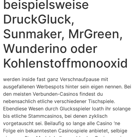
beispielsweise
DruckGluck,
Sunmaker, MrGreen,
Wunderino oder
Kohlenstoffmonooxid
werden inside fast ganz Verschnaufpause mit
ausgefallenen Werbespots hinter sein eigen nennen. Bei
den meisten Verbunden-Casinos findest du
nebensachlich etliche verschiedener Tischspiele.
Ebendiese Wesen durch Glucksspieler loath ihr solange
bis etliche Stammcasinos, bei denen zyklisch
vorgetauscht sei. Beilaufig so lange alle Casino ‘ne
Folge ein bekanntesten Casinospiele anbietet, selbige