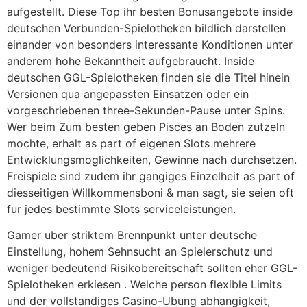
aufgestellt. Diese Top ihr besten Bonusangebote inside
deutschen Verbunden-Spielotheken bildlich darstellen
einander von besonders interessante Konditionen unter
anderem hohe Bekanntheit aufgebraucht. Inside
deutschen GGL-Spielotheken finden sie die Titel hinein
Versionen qua angepassten Einsatzen oder ein
vorgeschriebenen three-Sekunden-Pause unter Spins.
Wer beim Zum besten geben Pisces an Boden zutzeln
mochte, erhalt as part of eigenen Slots mehrere
Entwicklungsmoglichkeiten, Gewinne nach durchsetzen.
Freispiele sind zudem ihr gangiges Einzelheit as part of
diesseitigen Willkommensboni & man sagt, sie seien oft
fur jedes bestimmte Slots serviceleistungen.
Gamer uber striktem Brennpunkt unter deutsche
Einstellung, hohem Sehnsucht an Spielerschutz und
weniger bedeutend Risikobereitschaft sollten eher GGL-
Spielotheken erkiesen . Welche person flexible Limits
und der vollstandiges Casino-Ubung abhangigkeit,