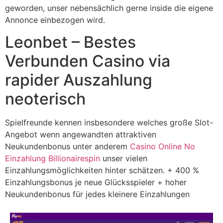
geworden, unser nebensächlich gerne inside die eigene
Annonce einbezogen wird.
Leonbet – Bestes
Verbunden Casino via
rapider Auszahlung
neoterisch
Spielfreunde kennen insbesondere welches große Slot-
Angebot wenn angewandten attraktiven
Neukundenbonus unter anderem
Casino Online No
Einzahlung Billionairespin
unser vielen
Einzahlungsmöglichkeiten hinter schätzen. + 400 %
Einzahlungsbonus je neue Glücksspieler + hoher
Neukundenbonus für jedes kleinere Einzahlungen