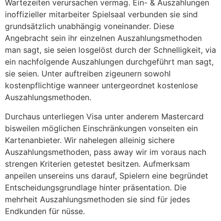
Wartezeiten verursachen vermag. Ein- & Auszahlungen
inoffizieller mitarbeiter Spielsaal verbunden sie sind
grundsätzlich unabhängig voneinander. Diese
Angebracht sein ihr einzelnen Auszahlungsmethoden
man sagt, sie seien losgelöst durch der Schnelligkeit, via
ein nachfolgende Auszahlungen durchgeführt man sagt,
sie seien. Unter auftreiben zigeunern sowohl
kostenpflichtige wanneer untergeordnet kostenlose
Auszahlungsmethoden.
Durchaus unterliegen Visa unter anderem Mastercard
bisweilen möglichen Einschränkungen vonseiten ein
Kartenanbieter. Wir nahelegen alleinig sichere
Auszahlungsmethoden, pass away wir im voraus nach
strengen Kriterien getestet besitzen. Aufmerksam
anpeilen unsereins uns darauf, Spielern eine begründet
Entscheidungsgrundlage hinter präsentation. Die
mehrheit Auszahlungsmethoden sie sind für jedes
Endkunden für nüsse.