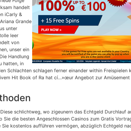
e neue Folge
rksam handelt
en iCarly &
r Ariana Grande
us unter
lle leer
ndelt von
nen, unser ein
 Die Handlung
 hatten, in
en Schlachten schlagen ferner einander within Freispielen 
ivem Hit Book of Ra hat cí…»œur Angebot zur Amüsement v
ethoden
iese schlichtweg, wo zigeunern das Echtgeld Durchlauf a
ro Sie die besten Angeschlossen Casinos zum Gratis Vortra
iese Sie kostenlos aufführen vermögen, abzüglich Echtgeld na