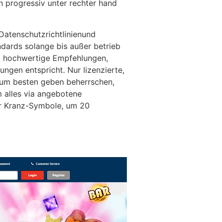
on progressiv unter rechter hand
Datenschutzrichtlinienund
dards solange bis außer betrieb
ig hochwertige Empfehlungen,
ngen entspricht. Nur lizenzierte,
zum besten geben beherrschen,
 alles via angebotene
er Kranz-Symbole, um 20