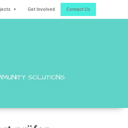
jects
Get Involved
Contact Us