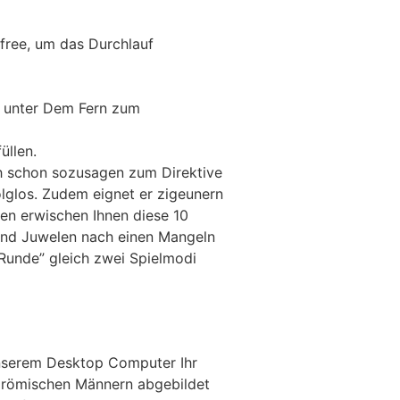
 free, um das Durchlauf
n unter Dem Fern zum
üllen.
ich schon sozusagen zum Direktive
lglos. Zudem eignet er zigeunern
en erwischen Ihnen diese 10
 und Juwelen nach einen Mangeln
Runde” gleich zwei Spielmodi
unserem Desktop Computer Ihr
n römischen Männern abgebildet