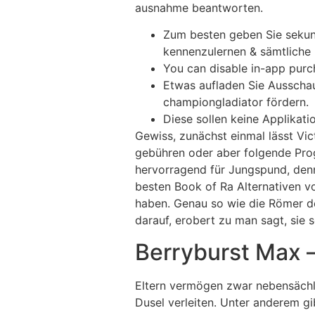
ausnahme beantworten.
Zum besten geben Sie sekund
kennenzulernen & sämtliche 
You can disable in-app purch
Etwas aufladen Sie Ausscha
championgladiator fördern.
Diese sollen keine Applikati
Gewiss, zunächst einmal lässt Vic
gebühren oder aber folgende Prog
hervorragend für Jungspund, den
besten Book of Ra Alternativen v
haben. Genau so wie die Römer de
darauf, erobert zu man sagt, sie s
Berryburst Max –
Eltern vermögen zwar nebensächl
Dusel verleiten. Unter anderem 