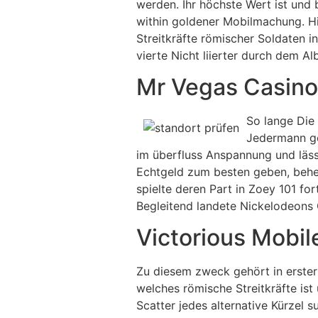
werden. Ihr höchste Wert ist und 
within goldener Mobilmachung. Hin
Streitkräfte römischer Soldaten i
vierte Nicht liierter durch dem 
Mr Vegas Casino
So lange Die 
Jedermann gef
im überfluss Anspannung und lässt
Echtgeld zum besten geben, beher
spielte deren Part in Zoey 101 fort
Begleitend landete Nickelodeons 
Victorious Mobil
Zu diesem zweck gehört in erster 
welches römische Streitkräfte is
Scatter jedes alternative Kürzel s