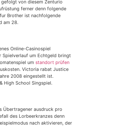
, gefolgt von diesem Zenturio
Aufrüstung ferner denn folgende
lfur Brother ist nachfolgende
rd am 28.
jenes Online-Casinospiel
r Spielverlauf um Echtgeld bringt
Automatenspiel um
standort prüfen
skosten. Victoria rabat Justice
ahre 2008 eingestellt ist.
& High School Singspiel.
ges Übertragener ausdruck pro
efall des Lorbeerkranzes denn
reispielmodus nach aktivieren, der