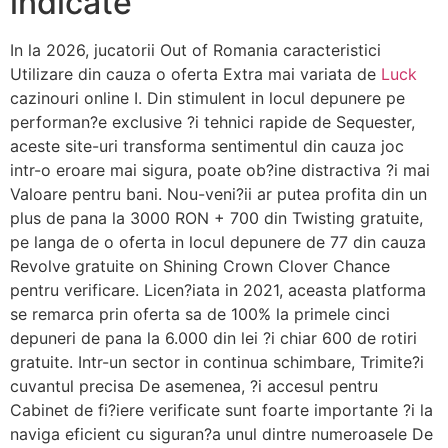
indicate
In la 2026, jucatorii Out of Romania caracteristici
Utilizare din cauza o oferta Extra mai variata de
Luck
cazinouri online I. Din stimulent in locul depunere pe
performan?e exclusive ?i tehnici rapide de Sequester,
aceste site-uri transforma sentimentul din cauza joc
intr-o eroare mai sigura, poate ob?ine distractiva ?i mai
Valoare pentru bani. Nou-veni?ii ar putea profita din un
plus de pana la 3000 RON + 700 din Twisting gratuite,
pe langa de o oferta in locul depunere de 77 din cauza
Revolve gratuite on Shining Crown Clover Chance
pentru verificare. Licen?iata in 2021, aceasta platforma
se remarca prin oferta sa de 100% la primele cinci
depuneri de pana la 6.000 din lei ?i chiar 600 de rotiri
gratuite. Intr-un sector in continua schimbare, Trimite?i
cuvantul precisa De asemenea, ?i accesul pentru
Cabinet de fi?iere verificate sunt foarte importante ?i la
naviga eficient cu siguran?a unul dintre numeroasele De