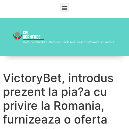
VictoryBet, introdus
prezent la pia?a cu
privire la Romania,
furnizeaza o oferta