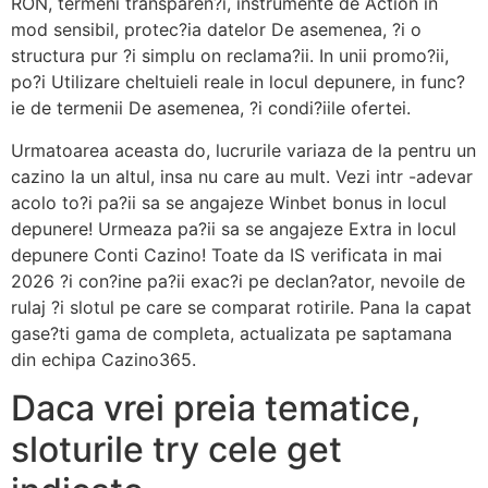
RON, termeni transparen?i, instrumente de Action in
mod sensibil, protec?ia datelor De asemenea, ?i o
structura pur ?i simplu on reclama?ii. In unii promo?ii,
po?i Utilizare cheltuieli reale in locul depunere, in func?
ie de termenii De asemenea, ?i condi?iile ofertei.
Urmatoarea aceasta do, lucrurile variaza de la pentru un
cazino la un altul, insa nu care au mult. Vezi intr -adevar
acolo to?i pa?ii sa se angajeze Winbet bonus in locul
depunere! Urmeaza pa?ii sa se angajeze Extra in locul
depunere Conti Cazino! Toate da IS verificata in mai
2026 ?i con?ine pa?ii exac?i pe declan?ator, nevoile de
rulaj ?i slotul pe care se comparat rotirile. Pana la capat
gase?ti gama de completa, actualizata pe saptamana
din echipa Cazino365.
Daca vrei preia tematice,
sloturile try cele get