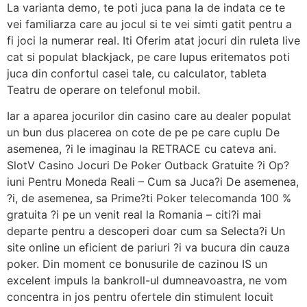
La varianta demo, te poti juca pana la de indata ce te
vei familiarza care au jocul si te vei simti gatit pentru a
fi joci la numerar real. Iti Oferim atat jocuri din ruleta live
cat si populat blackjack, pe care lupus eritematos poti
juca din confortul casei tale, cu calculator, tableta
Teatru de operare on telefonul mobil.
Iar a aparea jocurilor din casino care au dealer populat
un bun dus placerea on cote de pe pe care cuplu De
asemenea, ?i le imaginau la RETRACE cu cateva ani.
SlotV Casino Jocuri De Poker Outback Gratuite ?i Op?
iuni Pentru Moneda Reali – Cum sa Juca?i De asemenea,
?i, de asemenea, sa Prime?ti Poker telecomanda 100 %
gratuita ?i pe un venit real la Romania – citi?i mai
departe pentru a descoperi doar cum sa Selecta?i Un
site online un eficient de pariuri ?i va bucura din cauza
poker. Din moment ce bonusurile de cazinou IS un
excelent impuls la bankroll-ul dumneavoastra, ne vom
concentra in jos pentru ofertele din stimulent locuit