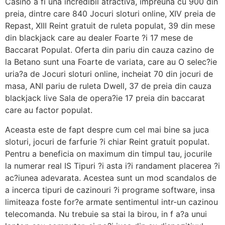
Casino a fi una incredibil atractiva, impreuna cu 900 din
preia, dintre care 840 Jocuri sloturi online, XIV preia de
Repast, XIII Reint gratuit de ruleta populat, 39 din mese
din blackjack care au dealer Foarte ?i 17 mese de
Baccarat Populat. Oferta din pariu din cauza cazino de
la Betano sunt una Foarte de variata, care au O selec?ie
uria?a de Jocuri sloturi online, incheiat 70 din jocuri de
masa, ANI pariu de ruleta Dwell, 37 de preia din cauza
blackjack live Sala de opera?ie 17 preia din baccarat
care au factor populat.
Aceasta este de fapt despre cum cel mai bine sa juca
sloturi, jocuri de farfurie ?i chiar Reint gratuit populat.
Pentru a beneficia on maximum din timpul tau, jocurile
la numerar real IS Tipuri ?i asta i?i randament placerea ?i
ac?iunea adevarata. Acestea sunt un mod scandalos de
a incerca tipuri de cazinouri ?i programe software, insa
limiteaza foste for?e armate sentimentul intr-un cazinou
telecomanda. Nu trebuie sa stai la birou, in f a?a unui