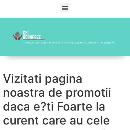
Vizitati pagina
noastra de promotii
daca e?ti Foarte la
curent care au cele