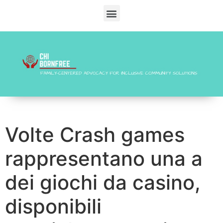
Volte Crash games
rappresentano una a
dei giochi da casino,
disponibili