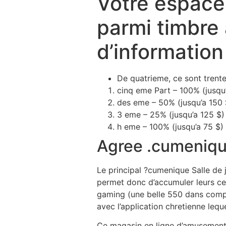
Votre espace
parmi timbre 
d’information
De quatrieme, ce sont trente
cinq eme Part – 100% (jusqu
des eme – 50% (jusqu’a 150 
3 eme – 25% (jusqu’a 125 $)
h eme – 100% (jusqu’a 75 $)
Agree .cumeniq
Le principal ?cumenique Salle de 
permet donc d’accumuler leurs ce
gaming (une belle 550 dans complet
avec l’application chretienne lequ
Ce magasin en ligne d’amusement 