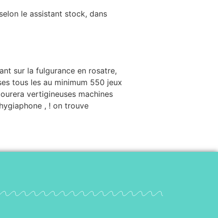
elon le assistant stock, dans
ant sur la fulgurance en rosatre,
ses tous les au minimum 550 jeux
ntourera vertigineuses machines
 hygiaphone , ! on trouve