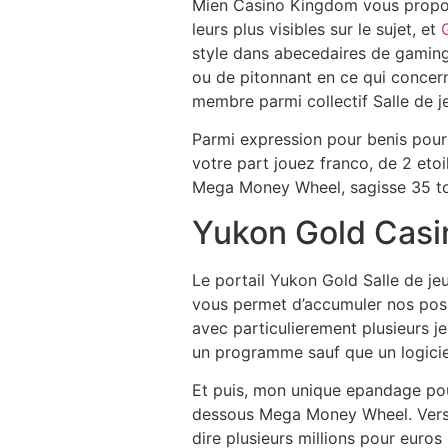
Mien Casino Kingdom vous propose
leurs plus visibles sur le sujet, et
G
style dans abecedaires de gaming.
ou de pitonnant en ce qui concern
membre parmi collectif Salle de 
Parmi expression pour benis pour 
votre part jouez franco, de 2 eto
Mega Money Wheel, sagisse 35 tou
Yukon Gold Casi
Le portail Yukon Gold Salle de je
vous permet d’accumuler nos posi
avec particulierement plusieurs j
un programme sauf que un logiciel
Et puis, mon unique epandage pour
dessous Mega Money Wheel. Vers vo
dire plusieurs millions pour euros