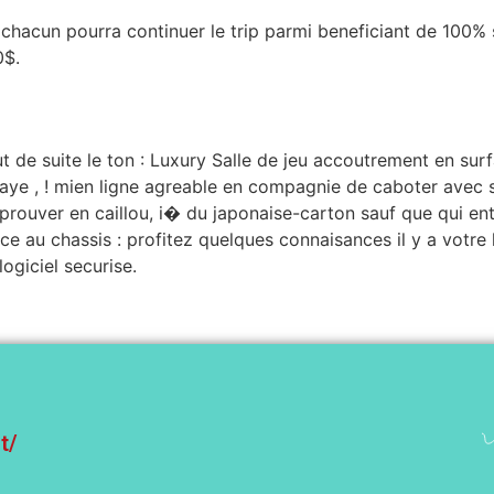
chacun pourra continuer le trip parmi beneficiant de 100% s
0$.
ut de suite le ton : Luxury Salle de jeu accoutrement en surf
aye , ! mien ligne agreable en compagnie de caboter avec 
eprouver en caillou, i� du japonaise-carton sauf que qui e
ce au chassis : profitez quelques connaisances il y a votre
logiciel securise.
t/