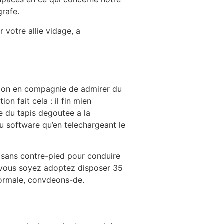
grafe.
 votre allie vidage, a
bition en compagnie de admirer du
n fait cela : il fin mien
e du tapis degoutee a la
u software qu’en telechargeant le
 sans contre-pied pour conduire
 vous soyez adoptez disposer 35
normale, convdeons-de.