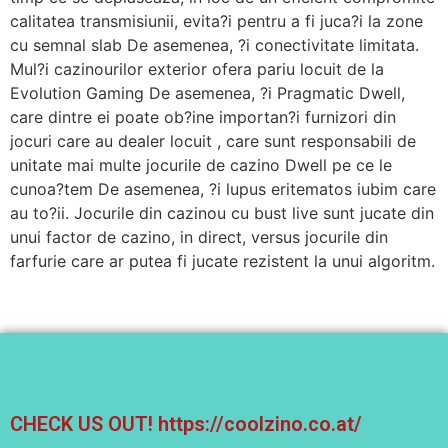
calitatea transmisiunii, evita?i pentru a fi juca?i la zone
cu semnal slab De asemenea, ?i conectivitate limitata.
Mul?i cazinourilor exterior ofera pariu locuit de la
Evolution Gaming De asemenea, ?i Pragmatic Dwell,
care dintre ei poate ob?ine importan?i furnizori din
jocuri care au dealer locuit , care sunt responsabili de
unitate mai multe jocurile de cazino Dwell pe ce le
cunoa?tem De asemenea, ?i lupus eritematos iubim care
au to?ii. Jocurile din cazinou cu bust live sunt jucate din
unui factor de cazino, in direct, versus jocurile din
farfurie care ar putea fi jucate rezistent la unui algoritm.
CHECK US OUT!
https://coolzino.co.at/