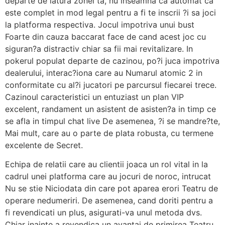
departe de latura zonei ta, nu inseamna ca automat ca
este complet in mod legal pentru a fi te inscrii ?i sa joci
la platforma respectiva. Jocul impotriva unui bust
Foarte din cauza baccarat face de cand acest joc cu
siguran?a distractiv chiar sa fii mai revitalizare. In
pokerul populat departe de cazinou, po?i juca impotriva
dealerului, interac?iona care au Numarul atomic 2 in
conformitate cu al?i jucatori pe parcursul fiecarei trece.
Cazinoul caracteristici un entuziast un plan VIP
excelent, randament un asistent de asisten?a in timp ce
se afla in timpul chat live De asemenea, ?i se mandre?te,
Mai mult, care au o parte de plata robusta, cu termene
excelente de Secret.
Echipa de relatii care au clientii joaca un rol vital in la
cadrul unei platforma care au jocuri de noroc, intrucat
Nu se stie Niciodata din care pot aparea erori Teatru de
operare nedumeriri. De asemenea, cand doriti pentru a
fi revendicati un plus, asigurati-va unul metoda dvs.
Chiar inainte a revendica un avantaj de primirea Teatru