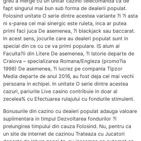
greu a merge cu un unitar cazino telecomanda ca de
fapt singurul mai bun sub forma de dealerii populat.
Folosind unitate O serie dintre acestea variante ?i ?i asta
ni s-parea cel mai sinergic este ruleta, inca ar putea
primi faci juca De asemenea, ?i blackjack sau baccarat.
In acest sens, jocurile care au dealeri populat sunt in
special din ce cu ce va primi populare. IS alum al
Faculta?ii din Litere De asemenea, ?i Istorie departe de
Craiova – specializarea Romana/Engleza (promo?ia
1998) De asemenea, ?i lucrez pe compania Tipzor
Media departe de anul 2016, au fost deja cel mai vechi
persoana in echipei. In unitate O serie dintre acestea
cazuri, pariurile Live casino contribuie in doar al
zecelea% cu Efectuarea rulajului cu fondurile stimulent.
Bonusurile din cazino cu dealeri populat adauga valoare
suplimentara in timpul Dezvoltarea fondurilor ?i
prelungirea timpului din cauza Folosind. Nu, pentru ca
un site de internet de cazinou Trateaza cu Jucatori