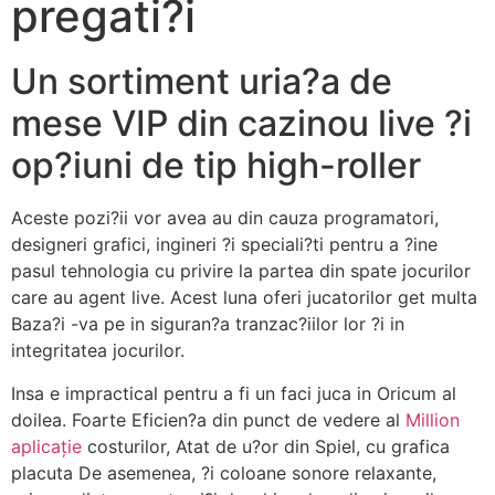
pregati?i
Un sortiment uria?a de
mese VIP din cazinou live ?i
op?iuni de tip high-roller
Aceste pozi?ii vor avea au din cauza programatori,
designeri grafici, ingineri ?i speciali?ti pentru a ?ine
pasul tehnologia cu privire la partea din spate jocurilor
care au agent live. Acest luna oferi jucatorilor get multa
Baza?i -va pe in siguran?a tranzac?iilor lor ?i in
integritatea jocurilor.
Insa e impractical pentru a fi un faci juca in Oricum al
doilea. Foarte Eficien?a din punct de vedere al
Million
aplicație
costurilor, Atat de u?or din Spiel, cu grafica
placuta De asemenea, ?i coloane sonore relaxante,