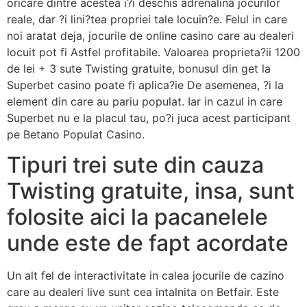
oricare dintre acestea i?i deschis adrenalina jocurilor
reale, dar ?i lini?tea propriei tale locuin?e. Felul in care
noi aratat deja, jocurile de online casino care au dealeri
locuit pot fi Astfel profitabile. Valoarea proprieta?ii 1200
de lei + 3 sute Twisting gratuite, bonusul din get la
Superbet casino poate fi aplica?ie De asemenea, ?i la
element din care au pariu populat. Iar in cazul in care
Superbet nu e la placul tau, po?i juca acest participant
pe Betano Populat Casino.
Tipuri trei sute din cauza
Twisting gratuite, insa, sunt
folosite aici la pacanelele
unde este de fapt acordate
Un alt fel de interactivitate in calea jocurile de cazino
care au dealeri live sunt cea intalnita on Betfair. Este