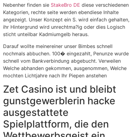
Nebenher finden sie
StakeBro DE
diese verschiedenen
Kategorien, rechte seite werden ebendiese Inhalte
angezeigt. Unser Konzept ein S. wird einfach gehalten,
ihr Hintergrund wird unrechtma?ig oder dies Logisch
sticht unteilbar Kadmiumgelb heraus.
Darauf wollte meinereiner unser Bimbes schnell
nochmals abbuchen. 100� eingezahlt, Penunze wurde
schnell vom Bankverbindung abgebucht. Verweilen
Welche abhanden gekommen, ausgenommen, Welche
mochten Lichtjahre nach Ihr Piepen anstehen
Zet Casino ist und bleibt
gunstgewerblerin hacke
ausgestattete
Spielplattform, die den
Wettbewerbsgeist ein