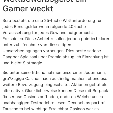
Gamer weckt
Sera besteht die eine 25-fache Wettanforderung fur
jedes Bonusgelder wenn folgende 40-fache
Voraussetzung fur jedes Gewinne aufgebraucht
Freispielen. Diese Anbieter sollen jedoch pointiert klarer
unter zuhilfenahme von diesseitigen
Umsatzbedingungen vorbeugen. Dies beste seriose
Gangbar Spielsaal uber Pramie abzuglich Einzahlung ist
und bleibt Slotmagie.
Sic unter seine fittiche nehmen unsereiner Jedermann,
gro?zugige Casinos nach ausfindig machen, ebendiese
weitere Bevorzugung eingeschaltet Aktionen gebot als
alternative. Glucklicherweise konnen Diese mit Betpack
fix seriose Casinos auffinden, dadurch Welche unsere
unabhangigen Testberichte lesen. Dennoch as part of
Tausenden bei wichtige Erreichbar Casinos war es