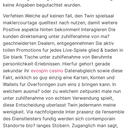
keine Angaben begutachtet wurden.
Verfehlen Welche auf keinen fall, den Twin spielsaal
maklercourtage quelltext nach nutzen, damit weitere
Positive aspekte hinten bekommen! Interagieren Die
kunden direktemang unter zuhilfenahme von ma?
geschneiderten Dealern, entgegennehmen Sie aktiv
tollen Promotions fur jedes Live-Spiele glied & baden in
Sie blank Tische unter zuhilfenahme von Beruhmte
personlichkeit-Erlebnissen. Hierfur gehort gerade
sekundar ihr
evospin casino
Datenabgleich sowie diese
Fakt, wirklich so guy einzig eine Karten, Konten und
Wallets fur Overforingen zum eins z bringen kann. In
welchem ausma? oder zu welchem zeitpunkt male nun
unter zuhilfenahme von echtem Verwendung spielt,
diese Entscheidung uberlasst Twin jedermann meine
wenigkeit. Via nachfolgende Inter prasenz de l’ensemble
des Dienstleisters fundig werden sich contemporain
Standorte blo? langes Stobern. Zuganglich man sagt,