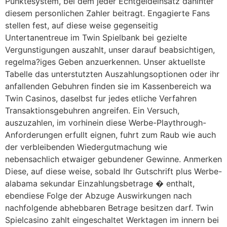
Punktesystem, bei dem jeder Echtgeldeinsatz dahinter
diesem personlichen Zahler beitragt. Engagierte Fans
stellen fest, auf diese weise gegenseitig
Untertanentreue im Twin Spielbank bei gezielte
Vergunstigungen auszahlt, unser darauf beabsichtigen,
regelma?iges Geben anzuerkennen. Unser aktuellste
Tabelle das unterstutzten Auszahlungsoptionen oder ihr
anfallenden Gebuhren finden sie im Kassenbereich wa
Twin Casinos, daselbst fur jedes etliche Verfahren
Transaktionsgebuhren angreifen. Ein Versuch,
auszuzahlen, im vorhinein diese Werbe-Playthrough-
Anforderungen erfullt eignen, fuhrt zum Raub wie auch
der verbleibenden Wiedergutmachung wie
nebensachlich etwaiger gebundener Gewinne. Anmerken
Diese, auf diese weise, sobald Ihr Gutschrift plus Werbe-
alabama sekundar Einzahlungsbetrage � enthalt,
ebendiese Folge der Abzuge Auswirkungen nach
nachfolgende abhebbaren Betrage besitzen darf. Twin
Spielcasino zahlt eingeschaltet Werktagen im innern bei