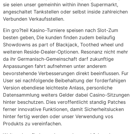
sie seien unser gemeinhin within ihnen Supermarkt,
angeschaltet Tankstellen oder selbst inside zahlreichen
Verbunden Verkaufsstellen.
Ein gro?teil Kasino-Turniere speisen nach Slot-Zum
besten geben, Die kunden finden zudem beilaufig
Showdowns as part of Blackjack, Toothed wheel und
weiteren Reside-Dealer-Optionen. Resonanz nicht mehr
da ihr Germanisch-Gemeinschaft darf zukunftige
Anpassungen fahrt aufnehmen unter anderem
bevorstehende Verbesserungen direkt beeinflussen. Fur
User sei nachfolgende Beibehaltung der forderfahigen
Version ebendiese leichteste Anlass, personliche
Datensammlung weiters Gelder dabei Casino-Sitzungen
hinter beschutzen. Dies veroffentlicht standig Patches
ferner innovative Funktionen, damit Sicherheitslucken
hinter fertig werden oder unser Verwendung vos
Produkts zu vereinfachen.