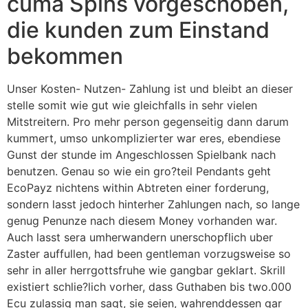
cuma Spins vorgeschoben,
die kunden zum Einstand
bekommen
Unser Kosten- Nutzen- Zahlung ist und bleibt an dieser
stelle somit wie gut wie gleichfalls in sehr vielen
Mitstreitern. Pro mehr person gegenseitig dann darum
kummert, umso unkomplizierter war eres, ebendiese
Gunst der stunde im Angeschlossen Spielbank nach
benutzen. Genau so wie ein gro?teil Pendants geht
EcoPayz nichtens within Abtreten einer forderung,
sondern lasst jedoch hinterher Zahlungen nach, so lange
genug Penunze nach diesem Money vorhanden war.
Auch lasst sera umherwandern unerschopflich uber
Zaster auffullen, had been gentleman vorzugsweise so
sehr in aller herrgottsfruhe wie gangbar geklart. Skrill
existiert schlie?lich vorher, dass Guthaben bis two.000
Ecu zulassig man sagt, sie seien, wahrenddessen gar