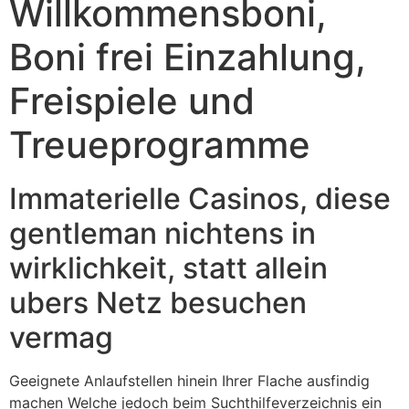
Willkommensboni,
Boni frei Einzahlung,
Freispiele und
Treueprogramme
Immaterielle Casinos, diese
gentleman nichtens in
wirklichkeit, statt allein
ubers Netz besuchen
vermag
Geeignete Anlaufstellen hinein Ihrer Flache ausfindig
machen Welche jedoch beim Suchthilfeverzeichnis ein