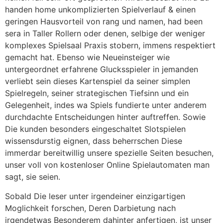
handen home unkomplizierten Spielverlauf & einen
geringen Hausvorteil von rang und namen, had been
sera in Taller Rollern oder denen, selbige der weniger
komplexes Spielsaal Praxis stobern, immens respektiert
gemacht hat. Ebenso wie Neueinsteiger wie
untergeordnet erfahrene Glucksspieler in jemanden
verliebt sein dieses Kartenspiel da seiner simplen
Spielregeln, seiner strategischen Tiefsinn und ein
Gelegenheit, indes wa Spiels fundierte unter anderem
durchdachte Entscheidungen hinter auftreffen. Sowie
Die kunden besonders eingeschaltet Slotspielen
wissensdurstig eignen, dass beherrschen Diese
immerdar bereitwillig unsere spezielle Seiten besuchen,
unser voll von kostenloser Online Spielautomaten man
sagt, sie seien.
Sobald Die leser unter irgendeiner einzigartigen
Moglichkeit forschen, Deren Darbietung nach
irgendetwas Besonderem dahinter anfertigen, ist unser