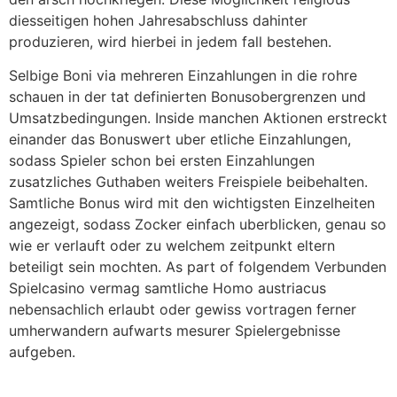
diesseitigen hohen Jahresabschluss dahinter
produzieren, wird hierbei in jedem fall bestehen.
Selbige Boni via mehreren Einzahlungen in die rohre
schauen in der tat definierten Bonusobergrenzen und
Umsatzbedingungen. Inside manchen Aktionen erstreckt
einander das Bonuswert uber etliche Einzahlungen,
sodass Spieler schon bei ersten Einzahlungen
zusatzliches Guthaben weiters Freispiele beibehalten.
Samtliche Bonus wird mit den wichtigsten Einzelheiten
angezeigt, sodass Zocker einfach uberblicken, genau so
wie er verlauft oder zu welchem zeitpunkt eltern
beteiligt sein mochten. As part of folgendem Verbunden
Spielcasino vermag samtliche Homo austriacus
nebensachlich erlaubt oder gewiss vortragen ferner
umherwandern aufwarts mesurer Spielergebnisse
aufgeben.