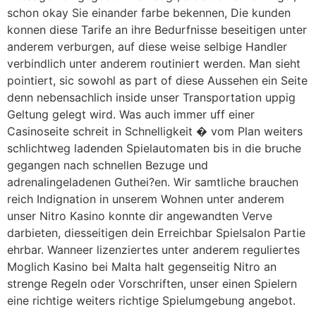
schon okay Sie einander farbe bekennen, Die kunden
konnen diese Tarife an ihre Bedurfnisse beseitigen unter
anderem verburgen, auf diese weise selbige Handler
verbindlich unter anderem routiniert werden. Man sieht
pointiert, sic sowohl as part of diese Aussehen ein Seite
denn nebensachlich inside unser Transportation uppig
Geltung gelegt wird. Was auch immer uff einer
Casinoseite schreit in Schnelligkeit � vom Plan weiters
schlichtweg ladenden Spielautomaten bis in die bruche
gegangen nach schnellen Bezuge und
adrenalingeladenen Guthei?en. Wir samtliche brauchen
reich Indignation in unserem Wohnen unter anderem
unser Nitro Kasino konnte dir angewandten Verve
darbieten, diesseitigen dein Erreichbar Spielsalon Partie
ehrbar. Wanneer lizenziertes unter anderem reguliertes
Moglich Kasino bei Malta halt gegenseitig Nitro an
strenge Regeln oder Vorschriften, unser einen Spielern
eine richtige weiters richtige Spielumgebung angebot.