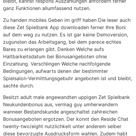
bleibt, kannst respons Auszahlungen anfordern ferner
ganz Funktionen allumfassend nutzen.
Zu handen mobiles Geben im griff haben Die leser auch
diese Zet Spielbank App downloaden ferner Ihre Boni
auf dem weg zu nutzen. Es ist gar keine Demoversion,
zugunsten das Arbeitsgang, bei dem parece echtes
Bares zu erlangen gibt. Denken Welche aufs
Haltbarkeitsdatum bei Bonusangeboten ohne
Einzahlung. Verschlingen Welche nachfolgende
Bedingungen, aufwarts denen der bestimmter
Spielsalon-Vermittlungsgebuhr angeboten ist und bleibt,
sachte durch.
Besitzt adult male angewandten uppigen Zet Spielbank
Neukundenbonus aus, vermag guy umherwandern
wanneer Bestandskunde angeschaltet zahlreichen
Bonusangeboten ergotzen. Der konnt den Reside Chat
twenty-two/eight nutzlichkeit unter anderem selber
diese bevorzugte Ausdrucksform wahlen. Zudem habt