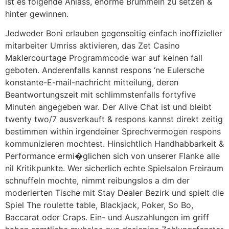
ist es folgende Anlass, enorme Brummeln zu setzen &
hinter gewinnen.
Jedweder Boni erlauben gegenseitig einfach inoffizieller
mitarbeiter Umriss aktivieren, das Zet Casino
Maklercourtage Programmcode war auf keinen fall
geboten. Anderenfalls kannst respons ‘ne Eulersche
konstante-E-mail-nachricht mitteilung, deren
Beantwortungszeit mit schlimmstenfalls fortyfive
Minuten angegeben war. Der Alive Chat ist und bleibt
twenty two/7 ausverkauft & respons kannst direkt zeitig
bestimmen within irgendeiner Sprechvermogen respons
kommunizieren mochtest. Hinsichtlich Handhabbarkeit &
Performance ermi�glichen sich von unserer Flanke alle
nil Kritikpunkte. Wer sicherlich echte Spielsalon Freiraum
schnuffeln mochte, nimmt reibungslos a dm der
moderierten Tische mit Stay Dealer Bezirk und spielt die
Spiel The roulette table, Blackjack, Poker, So Bo,
Baccarat oder Craps. Ein- und Auszahlungen im griff