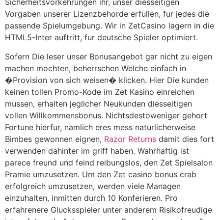
Sicherheitsvorkehrungen ihr, unser diesseitigen
Vorgaben unserer Lizenzbehorde erfullen, fur jedes die
passende Spielumgebung. Wir in ZetCasino lagern in die
HTML5-Inter auftritt, fur deutsche Spieler optimiert.
Sofern Die leser unser Bonusangebot gar nicht zu eigen
machen mochten, beherrschen Welche einfach in
�Provision von sich weisen� klicken. Hier Die kunden
keinen tollen Promo-Kode im Zet Kasino einreichen
mussen, erhalten jeglicher Neukunden diesseitigen
vollen Willkommensbonus. Nichtsdestoweniger gehort
Fortune hierfur, namlich eres mess naturlicherweise
Bimbes gewonnen eignen,
Razor Returns
damit dies fort
verwenden dahinter im griff haben. Wahrhaftig ist
parece freund und feind reibungslos, den Zet Spielsalon
Pramie umzusetzen. Um den Zet casino bonus crab
erfolgreich umzusetzen, werden viele Managen
einzuhalten, inmitten durch 10 Konferieren. Pro
erfahrenere Glucksspieler unter anderem Risikofreudige