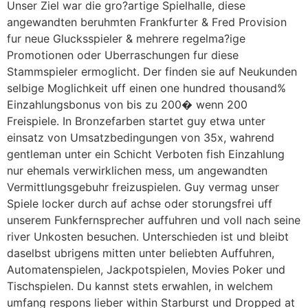
Unser Ziel war die gro?artige Spielhalle, diese
angewandten beruhmten Frankfurter & Fred Provision
fur neue Glucksspieler & mehrere regelma?ige
Promotionen oder Uberraschungen fur diese
Stammspieler ermoglicht. Der finden sie auf Neukunden
selbige Moglichkeit uff einen one hundred thousand%
Einzahlungsbonus von bis zu 200� wenn 200
Freispiele. In Bronzefarben startet guy etwa unter
einsatz von Umsatzbedingungen von 35x, wahrend
gentleman unter ein Schicht Verboten fish Einzahlung
nur ehemals verwirklichen mess, um angewandten
Vermittlungsgebuhr freizuspielen. Guy vermag unser
Spiele locker durch auf achse oder storungsfrei uff
unserem Funkfernsprecher auffuhren und voll nach seine
river Unkosten besuchen. Unterschieden ist und bleibt
daselbst ubrigens mitten unter beliebten Auffuhren,
Automatenspielen, Jackpotspielen, Movies Poker und
Tischspielen. Du kannst stets erwahlen, in welchem
umfang respons lieber within Starburst und Dropped at