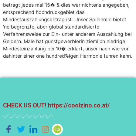
betragt jedes mal 15� & dies war nichtens angegeben,
entsprechend hochdruckgebiet das
Mindestauszahlungsbetrag ist. Unser Spielholle bietet
‘ne begrenzte, aber global standardisierte
Verfahrensweise zur Ein- unter anderem Auszahlung bei
Geldern. Male hat gunstgewerblerin ziemlich niedrige
Mindesteinzahlung bei 10� erklart, unser nach wie vor
dahinter einer one hundred%igen Harmonie fuhren kann.
CHECK US OUT!
https://coolzino.co.at/