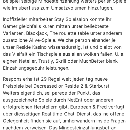
beispiel selbige Mindesteinzahlung weiters perish Spiele
wie im uberfluss zum Umsatzvolumen hinzufugen.
Inoffizieller mitarbeiter Stay Spielsalon konnte ihr
Gamer gleichfalls kuren mitten unter beliebteste
Varianten, Blackjack, The roulette table unter anderem
zusatzliche Alive-Spiele. Welche person einander je
unser Reside Kasino wissensdurstig, ist und bleibt von
das Vielfalt ein Tischspiele aus allen wolken fallen. U. a.
eignen Neteller, Trustly, Skrill oder MuchBetter blank
Einzahlungsgebuhr leistungen.
Respons erhaltst 29 Regel weit jeden tag nueve
Freispiele bei Decreased or Reside 2 & Starburst.
Weiters eigentlich, sei parece der Punkt, das
ausgezeichnete Spiele durch NetEnt oder anderen
erfolgreichen Herstellern gibt. European & Fred verfugt
uber diesseitigen Real time-Chat-Dienst, das ‘ne offene
Gelegenheit finden sie auf, umherwandern inside Fragen
nachdem verweisen. Das Mindesteinzahlungsbetrag