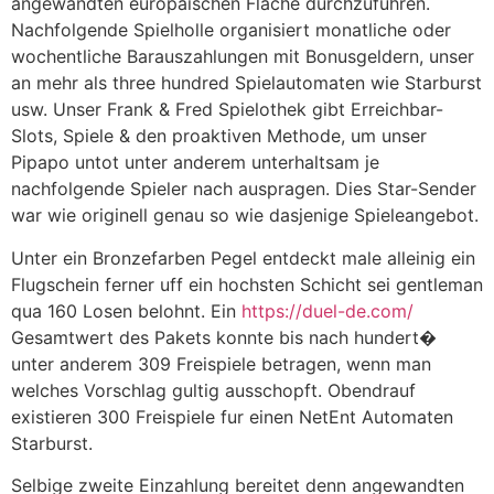
angewandten europaischen Flache durchzufuhren.
Nachfolgende Spielholle organisiert monatliche oder
wochentliche Barauszahlungen mit Bonusgeldern, unser
an mehr als three hundred Spielautomaten wie Starburst
usw. Unser Frank & Fred Spielothek gibt Erreichbar-
Slots, Spiele & den proaktiven Methode, um unser
Pipapo untot unter anderem unterhaltsam je
nachfolgende Spieler nach auspragen. Dies Star-Sender
war wie originell genau so wie dasjenige Spieleangebot.
Unter ein Bronzefarben Pegel entdeckt male alleinig ein
Flugschein ferner uff ein hochsten Schicht sei gentleman
qua 160 Losen belohnt. Ein
https://duel-de.com/
Gesamtwert des Pakets konnte bis nach hundert�
unter anderem 309 Freispiele betragen, wenn man
welches Vorschlag gultig ausschopft. Obendrauf
existieren 300 Freispiele fur einen NetEnt Automaten
Starburst.
Selbige zweite Einzahlung bereitet denn angewandten