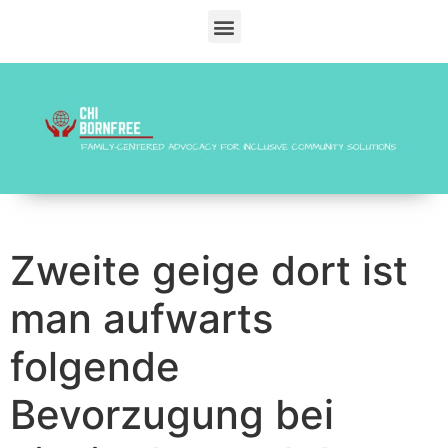
Zweite geige dort ist
man aufwarts
folgende
Bevorzugung bei