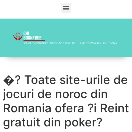
�? Toate site-urile de
jocuri de noroc din
Romania ofera ?i Reint
gratuit din poker?