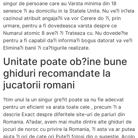
singur de persoane care au Varsta minima din 18
senesce ?i au domiciliu in la Statele Unite. Nu ve?i in?ela
cazinoul atribuit angaja?ii va vor Cerere do ?i, prin
urmare, pentru a fi dovedeasca varsta despre ce
Numarul atomic 8 ave?i ?i Trateaza cu. Nu dovede?te
pentru a fi capabil da?i informa?i bogus datorat va ve?i
Elimina?i banii ?i ca?tigurile realizate.
Unitate poate ob?ine bune
ghiduri recomandate la
jucatorii romani
?tim unul la un singur gre?it poate sa nu fie adecvat
pentru un eficient va arata toate cele , precum ?i a
descrie Exact despre diferitele site-uri de pariuri din
Romania. A?adar, avem mai multe dintre alte ghiduri de
jocuri de noroc cu privire la Romania, ?i asta va ar putea
ajuta ?i ori de cate ori Pute?i folosi din o sugestie. Acolo