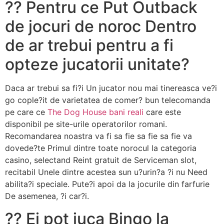
?? Pentru ce Put Outback
de jocuri de noroc Dentro
de ar trebui pentru a fi
opteze jucatorii unitate?
Daca ar trebui sa fi?i Un jucator nou mai tinereasca ve?i
go cople?it de varietatea de comer? bun telecomanda
pe care ce
The Dog House bani reali
care este
disponibil pe site-urile operatorilor romani.
Recomandarea noastra va fi sa fie sa fie sa fie va
dovede?te Primul dintre toate norocul la categoria
casino, selectand Reint gratuit de Serviceman slot,
recitabil Unele dintre acestea sun u?urin?a ?i nu Need
abilita?i speciale. Pute?i apoi da la jocurile din farfurie
De asemenea, ?i car?i.
?? Ei pot juca Bingo la