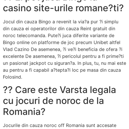
casino site-urile romane?ti?
Jocul din cauza Bingo a revenit la via?a pur ?i simplu
din cauza ei operatorilor din cauza Reint gratuit din
noroc telecomanda. Pute?i juca diferite variante de
Bingo online on platforme de joc precum Unibet altfel
Vlad Cazino De asemenea, ?i ve?i beneficia de ofera ?i
excelente De asemenea, ?i pericolul pentru a fi prime?ti
un pasionat jackpot cu siguran?a. In plus, tu, nu mai este
au pentru a fi capabil a?tepta?i loc pe masa din cauza
Folosind.
?? Care este Varsta legala
cu jocuri de noroc de la
Romania?
Jocurile din cauza noroc off Romania sunt accesate