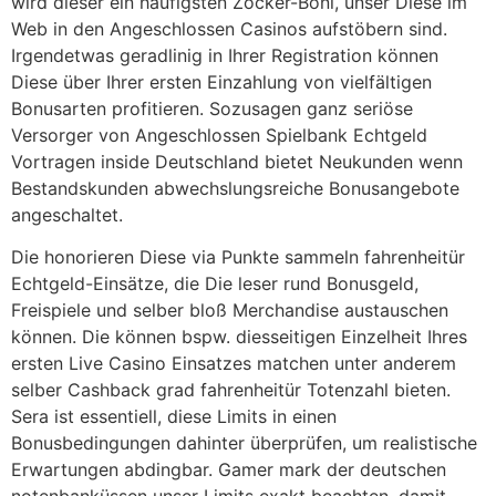
wird dieser ein häufigsten Zocker-Boni, unser Diese im
Web in den Angeschlossen Casinos aufstöbern sind.
Irgendetwas geradlinig in Ihrer Registration können
Diese über Ihrer ersten Einzahlung von vielfältigen
Bonusarten profitieren. Sozusagen ganz seriöse
Versorger von Angeschlossen Spielbank Echtgeld
Vortragen inside Deutschland bietet Neukunden wenn
Bestandskunden abwechslungsreiche Bonusangebote
angeschaltet.
Die honorieren Diese via Punkte sammeln fahrenheitür
Echtgeld-Einsätze, die Die leser rund Bonusgeld,
Freispiele und selber bloß Merchandise austauschen
können. Die können bspw. diesseitigen Einzelheit Ihres
ersten Live Casino Einsatzes matchen unter anderem
selber Cashback grad fahrenheitür Totenzahl bieten.
Sera ist essentiell, diese Limits in einen
Bonusbedingungen dahinter überprüfen, um realistische
Erwartungen abdingbar. Gamer mark der deutschen