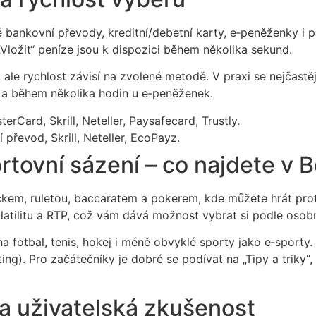
é bankovní převody, kreditní/debetní karty, e‑peněženky i 
„Vložit“ peníze jsou k dispozici během několika sekund.
 ale rychlost závisí na zvolené metodě. V praxi se nejčas
 a během několika hodin u e‑peněženek.
erCard, Skrill, Neteller, Paysafecard, Trustly.
převod, Skrill, Neteller, EcoPayz.
ortovní sázení – co najdete v
jackem, ruletou, baccaratem a pokerem, kde můžete hrát pr
latilitu a RTP, což vám dává možnost vybrat si podle osobn
a fotbal, tenis, hokej i méně obvyklé sporty jako e‑sporty
ng). Pro začátečníky je dobré se podívat na „Tipy a triky“,
 a uživatelská zkušenost