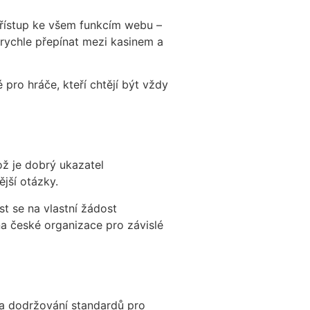
přístup ke všem funkcím webu –
 rychle přepínat mezi kasinem a
pro hráče, kteří chtějí být vždy
ož je dobrý ukazatel
jší otázky.
st se na vlastní žádost
a české organizace pro závislé
 a dodržování standardů pro