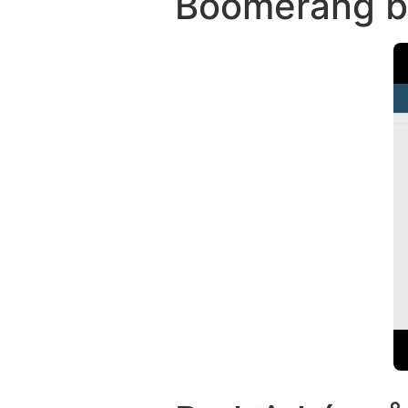
Boomerang be