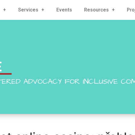
Services
Events
Resources
Pro