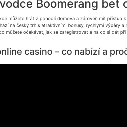
ůvodce Boomerang bet o
, kde můžete hrát z pohodlí domova a zároveň mít přístup k
ází na český trh s atraktivními bonusy, rychlými výběry a 
 můžete očekávat, jak se zaregistrovat a na co si dát při
ine casino – co nabízí a proč 