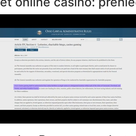
t online casino: přehl