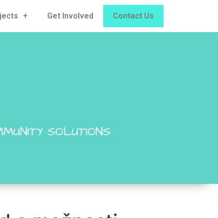
jects
Get Involved
Contact Us