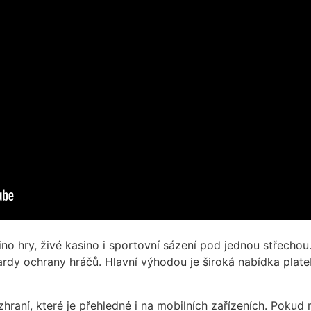
no hry, živé kasino i sportovní sázení pod jednou střechou
dardy ochrany hráčů. Hlavní výhodou je široká nabídka plat
zhraní, které je přehledné i na mobilních zařízeních. Pokud