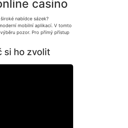
nline casino
 široké nabídce sázek?
moderní mobilní aplikací. V tomto
 výběru pozor. Pro přímý přístup
si ho zvolit