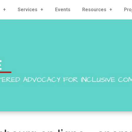
Services
Events
Resources
Pro