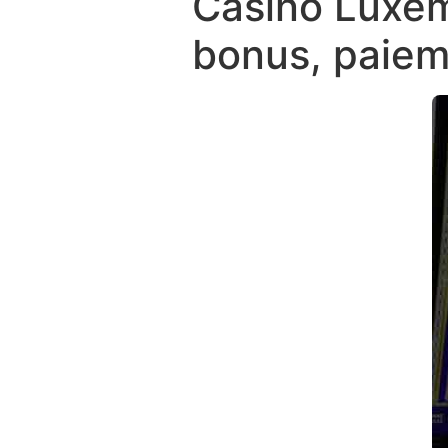
Casino Luxem
bonus, paiem