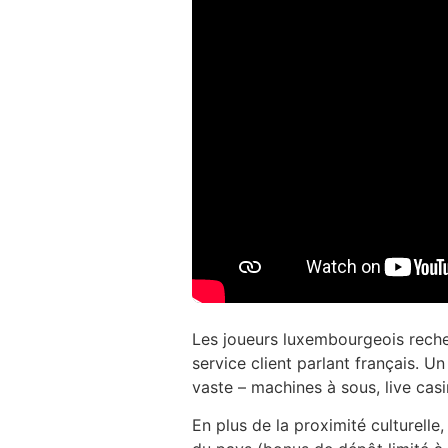
Les joueurs luxembourgeois recher
service client parlant français. 
vaste – machines à sous, live cas
En plus de la proximité culturell