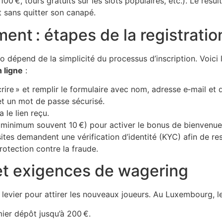
00 €, tours gratuits sur les slots populaires, etc.). Le rés
nt sans quitter son canapé.
ment : étapes de la registratio
o dépend de la simplicité du processus d’inscription. Voici 
 ligne
:
crire » et remplir le formulaire avec nom, adresse e‑mail et
 et un mot de passe sécurisé.
 le lien reçu.
(minimum souvent 10 €) pour activer le bonus de bienvenue
ites demandent une vérification d’identité (KYC) afin de res
rotection contre la fraude.
et exigences de wagering
l levier pour attirer les nouveaux joueurs. Au Luxembourg, le
ier dépôt jusqu’à 200 €.