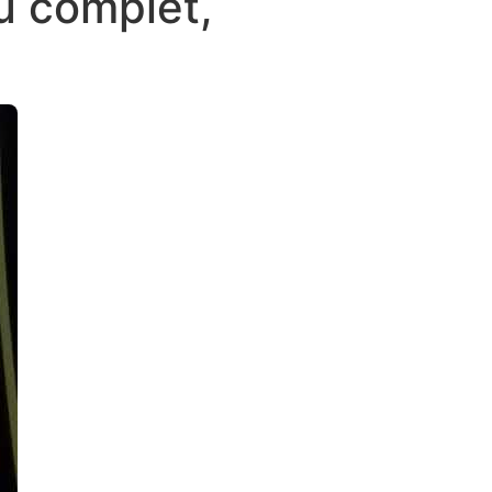
u complet,