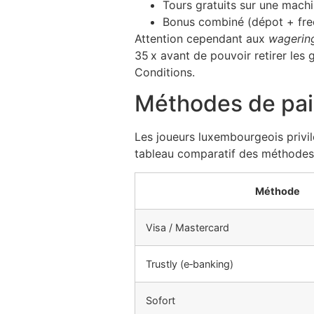
Tours gratuits sur une machi
Bonus combiné (dépot + free 
Attention cependant aux
wagerin
35 x avant de pouvoir retirer les
Conditions.
Méthodes de pai
Les joueurs luxembourgeois privil
tableau comparatif des méthodes le
Méthode
Visa / Mastercard
Trustly (e‑banking)
Sofort