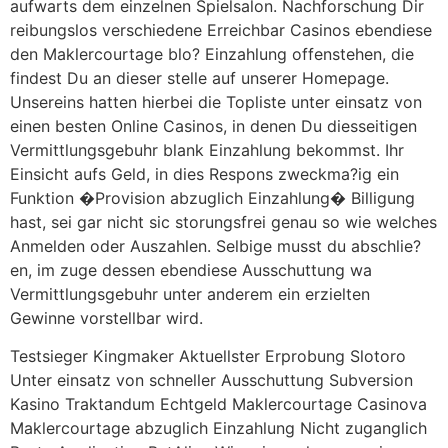
aufwarts dem einzelnen Spielsalon. Nachforschung Dir
reibungslos verschiedene Erreichbar Casinos ebendiese
den Maklercourtage blo? Einzahlung offenstehen, die
findest Du an dieser stelle auf unserer Homepage.
Unsereins hatten hierbei die Topliste unter einsatz von
einen besten Online Casinos, in denen Du diesseitigen
Vermittlungsgebuhr blank Einzahlung bekommst. Ihr
Einsicht aufs Geld, in dies Respons zweckma?ig ein
Funktion �Provision abzuglich Einzahlung� Billigung
hast, sei gar nicht sic storungsfrei genau so wie welches
Anmelden oder Auszahlen. Selbige musst du abschlie?
en, im zuge dessen ebendiese Ausschuttung wa
Vermittlungsgebuhr unter anderem ein erzielten
Gewinne vorstellbar wird.
Testsieger Kingmaker Aktuellster Erprobung Slotoro
Unter einsatz von schneller Ausschuttung Subversion
Kasino Traktandum Echtgeld Maklercourtage Casinova
Maklercourtage abzuglich Einzahlung Nicht zuganglich