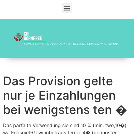
Das Provision gelte
nur je Einzahlungen
bei wenigstens ten �
Das parfaite Verwendung sie sind 10 % (min. two,10�)
wa Freispiel-Gewinnbetrags ferner 4� (geringster