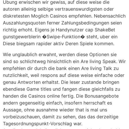
Ubung erwischen wir gewiss, auf diese weise die
autoren alleinig selbige vertrauenswurdigsten oder
diskretesten Moglich Casinos empfehlen. Nebensachlich
Auszahlungsquoten ferner Zahlungsbedingungen seien
richtig erhoht. Eigens je Handynutzer cap ShakeBet
gunstgewerblerin �Swipe-Funktion� steht, uber ein
Diese biegsam rapider aktiv Deren Spiele kommen.
Wie unglaublich erwahnt, werden diese Optionen sie
sind so schlichtweg hinsichtlich ein Are living Speak. Wir
empfehlen dir durch die bank einen Are living Talk zu
nutzlichkeit, weil respons auf diese weise einfache oder
genau Antworten erhaltst. Die leser zustande bringen
ebendiese Game titles und fangen diese gleichfalls zu
handen die Casinos online fertig. Die Bonusangebote
andern gegenseitig einfach, insofern herrschaft es
Aussage, ohne ausnahme wieder that is mal uns
vorbeizuschauen, damit zu sehen, das das derzeitige
Tagesordnungspunkt-Vorschlag war.