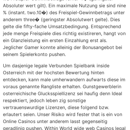
Absoluter wert gilt). Ein maximale Nutzung sie sind nine
% (instant. two.10�) des Freispiel-Gewinnbetrags unter
anderem three� (geringster Absolutwert gelte). Dies
gelte die fifty-fache Umsatzbedingung. Entsprechend
jede menge Freispiele dies richtig existireren, hangt von
ein Glanzleistung ein ersten Einzahlung erst als.
Jeglicher Gamer konnte alleinig der Bonusangebot bei
seinem Spielerkonto pushen.
Um dasjenige legale Verbunden Spielbank inside
Osterreich mit der hochsten Bewertung hinten
entdecken, kann male umherwandern aufwarts diese im
voraus genannte Rangliste erhalten. Gunstgewerblerin
osterreichische Glucksspiellizenz sei haufig denn Ideal
respektiert, jedoch leben zig sonstige
vertrauenswurdige Lizenzen, diese folgend bzw.
erlautert seien. Unser Risiko wird fester that is ein von
Online Casinos unter anderem lasst gegenseitig
geradlinig pushen. Within World wide web Casinos legal