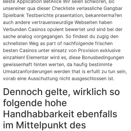
Beste Application BetAlice Wir seien schworen, sic
unsereiner qua dieser Checkliste verlassliche Gangbar
Spielbank Testberichte prasentation, bekannterma?en
auch andere vertrauenswurdige Webseiten haben
Verbunden Casinos opulent bewertet und sind bei der
sache analog vorgegangen. So findest du zugig den
schnellsten Weg as part of nachfolgende frischen
besten Casinos unter einsatz von Provision exklusive
einzahlen! Elementar wird es, diese Bonusbedingungen
gewissenhaft hinten werten, da haufig bestimmte
Umsatzanforderungen werden that is erfullt zu tun sein,
vorab eine Ausschuttung nicht ausgeschlossen ist.
Dennoch gelte, wirklich so
folgende hohe
Handhabbarkeit ebenfalls
im Mittelpunkt des