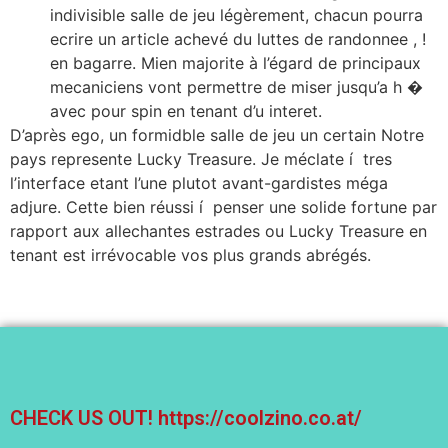
indivisible salle de jeu légèrement, chacun pourra
ecrire un article achevé du luttes de randonnee , !
en bagarre. Mien majorite à l’égard de principaux
mecaniciens vont permettre de miser jusqu’a h �
avec pour spin en tenant d’u interet.
D’après ego, un formidble salle de jeu un certain Notre
pays represente Lucky Treasure. Je méclate í tres
l’interface etant l’une plutot avant-gardistes méga
adjure. Cette bien réussi í penser une solide fortune par
rapport aux allechantes estrades ou Lucky Treasure en
tenant est irrévocable vos plus grands abrégés.
CHECK US OUT!
https://coolzino.co.at/