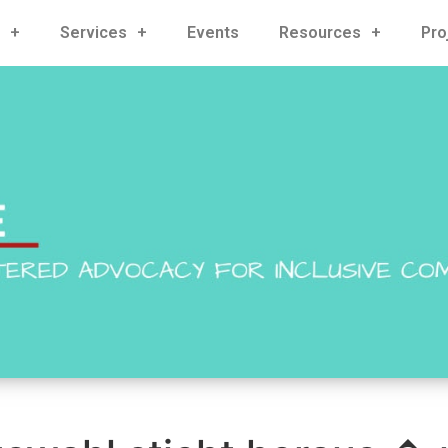
Services
Events
Resources
Pro