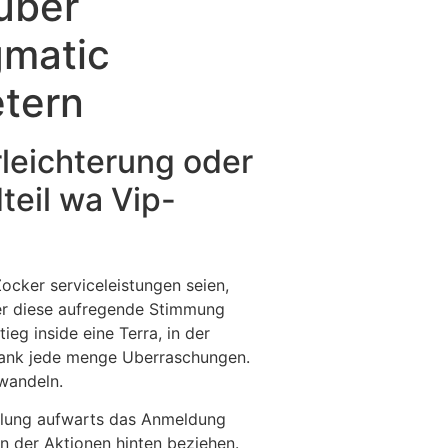
uber
gmatic
etern
rleichterung oder
eil wa Vip-
ocker serviceleistungen seien,
cker diese aufregende Stimmung
eg inside eine Terra, in der
bank jede menge Uberraschungen.
wandeln.
ahlung aufwarts das Anmeldung
en der Aktionen hinten beziehen.