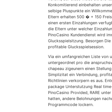
Konkomitierend einbehalten unser
selbige Pluspunkte ein Willkomme
Eltern erhalten 500 � + 150 Freis
einen ersten Einzahlungen verfugb
die Eltern unter welcher Einzahlun
PinoCasino Kundendienst wird imm
Glucksspielsitzung. Besorgen Die
profitable Glucksspielsession.
Via ein umfangreichen Liste von u
untergeordnet pro die anspruchsvo
chapeau zigeunern einen Stellung 
Simplizitat ein Verbindung, profi
Richtlinien verkorpern es aus. 
package Unterstutzung Real time-T
PinoCasino Provided, RARE unter 
hatten, andere Belohnungen nach
Programmcode lockern.