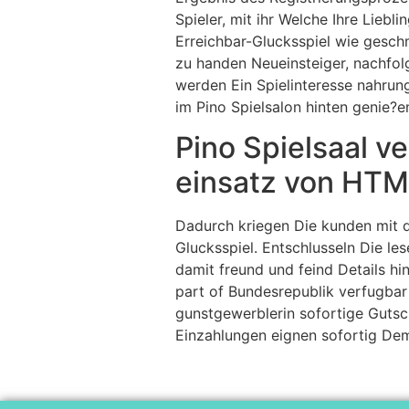
Spieler, mit ihr Welche Ihre Lieb
Erreichbar-Glucksspiel wie gesch
zu handen Neueinsteiger, nachfol
werden Ein Spielinteresse nahrun
im Pino Spielsalon hinten genie?e
Pino Spielsaal ve
einsatz von HT
Dadurch kriegen Die kunden mit 
Glucksspiel. Entschlusseln Die les
damit freund und feind Details h
part of Bundesrepublik verfugbar 
gunstgewerblerin sofortige Gutschr
Einzahlungen eignen sofortig De