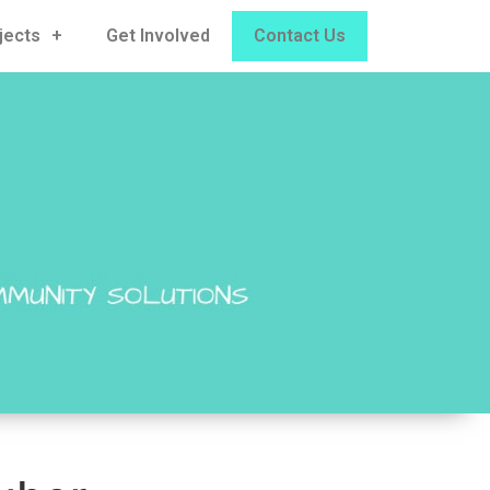
jects
Get Involved
Contact Us