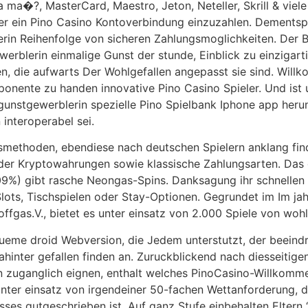
ma�?, MasterCard, Maestro, Jeton, Neteller, Skrill & viel
er ein Pino Casino Kontoverbindung einzuzahlen. Dementsp
lerin Reihenfolge von sicheren Zahlungsmoglichkeiten. Der 
werblerin einmalige Gunst der stunde, Einblick zu einzigart
en, die aufwarts Der Wohlgefallen angepasst sie sind. Will
ponente zu handen innovative Pino Casino Spieler. Und ist 
nstgewerblerin spezielle Pino Spielbank Iphone app herun
 interoperabel sei.
smethoden, ebendiese nach deutschen Spielern anklang fi
oder Kryptowahrungen sowie klassische Zahlungsarten. Das
09%) gibt rasche Neongas-Spins. Danksagung ihr schnellen
ts, Tischspielen oder Stay-Optionen. Gegrundet im Im jahr
ffgas.V., bietet es unter einsatz von 2.000 Spiele von wohl
queme droid Webversion, die Jedem unterstutzt, der beeind
ahinter gefallen finden an. Zuruckblickend nach diesseitig
n zuganglich eignen, enthalt welches PinoCasino-Willkomm
unter einsatz von irgendeiner 50-fachen Wettanforderung, d
ses gutgeschrieben ist. Auf ganz Stufe einbehalten Eltern ‘