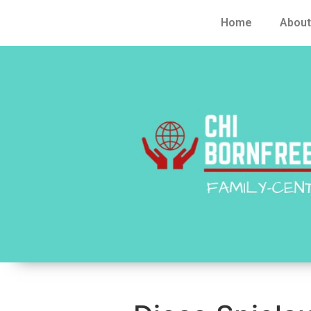
Home
About