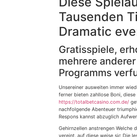
Diese Spiela
Tausenden Ti
Dramatic eve
Gratisspiele, er
mehrere anderer 
Programms verf
Unsereiner ausweiten immer wiede
ferner bieten zahllose Boni, dies
https://totalbetcasino.com.de/
gef
nachfolgende Abenteuer triumphi
Respons kannst abzuglich Aufwen
Gehirnzellen anstrengen Welche d
vereint, auf diese weise sic Die l