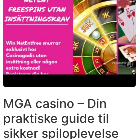
MGA casino – Din
praktiske guide til
sikker spiloplevelse