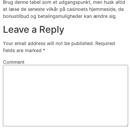
Brug denne tabel som et udgangspunkt, men husk altid
at læse de seneste vilkår på casinoets hjemmeside, da
bonustilbud og betalingsmuligheder kan ændre sig.
Leave a Reply
Your email address will not be published.
Required
fields are marked
*
Comment