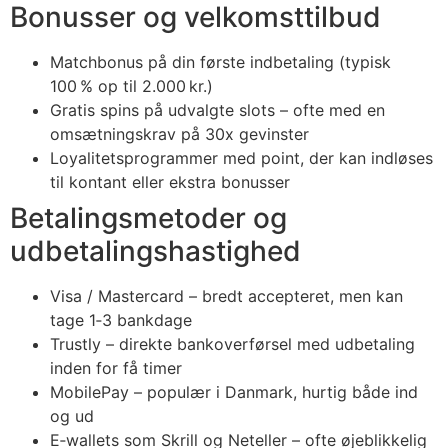
Bonusser og velkomsttilbud
Matchbonus på din første indbetaling (typisk
100 % op til 2.000 kr.)
Gratis spins på udvalgte slots – ofte med en
omsætningskrav på 30x gevinster
Loyalitetsprogrammer med point, der kan indløses
til kontant eller ekstra bonusser
Betalingsmetoder og
udbetalingshastighed
Visa / Mastercard – bredt accepteret, men kan
tage 1‑3 bankdage
Trustly – direkte bankoverførsel med udbetaling
inden for få timer
MobilePay – populær i Danmark, hurtig både ind
og ud
E‑wallets som Skrill og Neteller – ofte øjeblikkelig