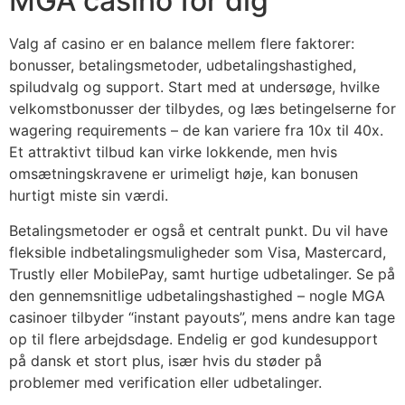
MGA casino for dig
Valg af casino er en balance mellem flere faktorer:
bonusser, betalingsmetoder, udbetalingshastighed,
spiludvalg og support. Start med at undersøge, hvilke
velkomstbonusser der tilbydes, og læs betingelserne for
wagering requirements – de kan variere fra 10x til 40x.
Et attraktivt tilbud kan virke lokkende, men hvis
omsætningskravene er urimeligt høje, kan bonusen
hurtigt miste sin værdi.
Betalingsmetoder er også et centralt punkt. Du vil have
fleksible indbetalingsmuligheder som Visa, Mastercard,
Trustly eller MobilePay, samt hurtige udbetalinger. Se på
den gennemsnitlige udbetalingshastighed – nogle MGA
casinoer tilbyder “instant payouts”, mens andre kan tage
op til flere arbejdsdage. Endelig er god kundesupport
på dansk et stort plus, især hvis du støder på
problemer med verification eller udbetalinger.