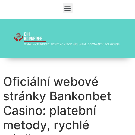
Oficiální webové
stránky Bankonbet
Casino: platební
metody, rychlé