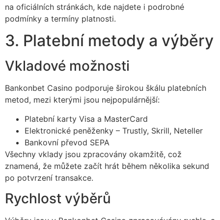
na oficiálních stránkách, kde najdete i podrobné
podmínky a termíny platnosti.
3. Platební metody a výběry
Vkladové možnosti
Bankonbet Casino podporuje širokou škálu platebních
metod, mezi kterými jsou nejpopulárnější:
Platební karty Visa a MasterCard
Elektronické peněženky – Trustly, Skrill, Neteller
Bankovní převod SEPA
Všechny vklady jsou zpracovány okamžitě, což
znamená, že můžete začít hrát během několika sekund
po potvrzení transakce.
Rychlost výběrů