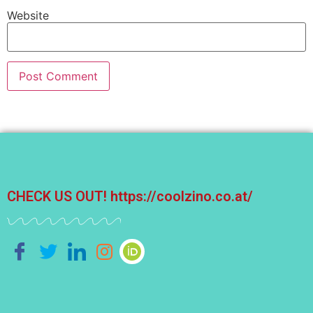
Website
CHECK US OUT!
https://coolzino.co.at/