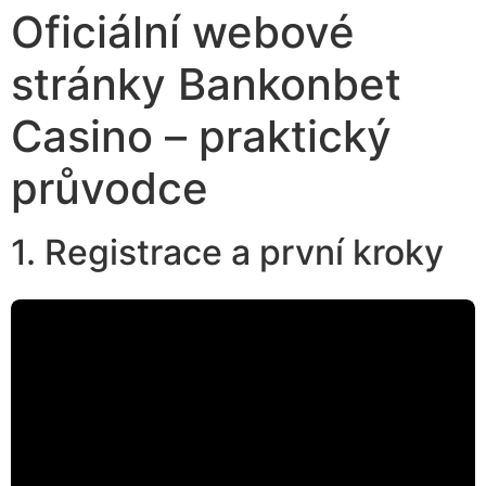
Oficiální webové
stránky Bankonbet
Casino – praktický
průvodce
1. Registrace a první kroky