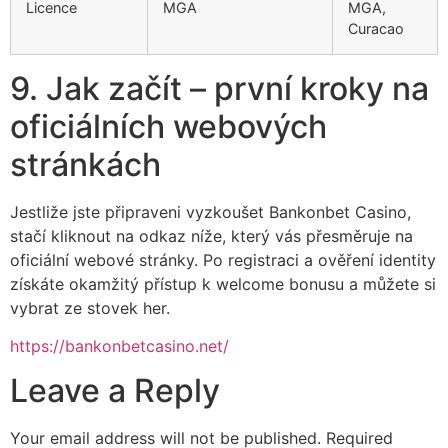
Licence
MGA
MGA,
Curacao
9. Jak začít – první kroky na
oficiálních webových
stránkách
Jestliže jste připraveni vyzkoušet Bankonbet Casino,
stačí kliknout na odkaz níže, který vás přesměruje na
oficiální webové stránky. Po registraci a ověření identity
získáte okamžitý přístup k welcome bonusu a můžete si
vybrat ze stovek her.
https://bankonbetcasino.net/
Leave a Reply
Your email address will not be published.
Required