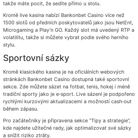
takže máte pocit, že sedíte přímo u stolu.
Kromě live kasina nabízí Bankonbet Casino více než
1500 slotů od předních poskytovatelů jako jsou NetEnt,
Microgaming a Play’n GO. Každý slot má uvedený RTP a
volatilitu, takže si můžete vybrat podle svého herního
stylu.
Sportovní sázky
Kromě klasického kasina je na oficiálních webových
stránkách Bankonbet Casino dostupná také sportovní
sekce. Zde můžete sázet na fotbal, tenis, hokej i méně
tradiční sporty jako je e‑sport. Live sázení je podpořeno
rychlými kurzovými aktualizacemi a možností cash‑out
během zápasu.
Pro začátečníky je připravena sekce “Tipy a strategie”,
kde najdete užitečné rady, jak optimalizovat své sázky
a snížit riziko ztráty.