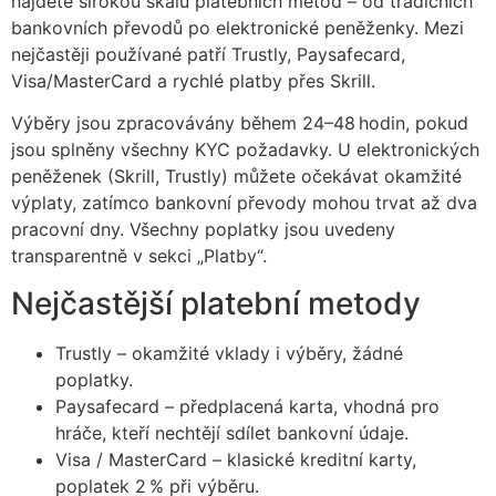
najdete širokou škálu platebních metod – od tradičních
bankovních převodů po elektronické peněženky. Mezi
nejčastěji používané patří Trustly, Paysafecard,
Visa/MasterCard a rychlé platby přes Skrill.
Výběry jsou zpracovávány během 24–48 hodin, pokud
jsou splněny všechny KYC požadavky. U elektronických
peněženek (Skrill, Trustly) můžete očekávat okamžité
výplaty, zatímco bankovní převody mohou trvat až dva
pracovní dny. Všechny poplatky jsou uvedeny
transparentně v sekci „Platby“.
Nejčastější platební metody
Trustly – okamžité vklady i výběry, žádné
poplatky.
Paysafecard – předplacená karta, vhodná pro
hráče, kteří nechtějí sdílet bankovní údaje.
Visa / MasterCard – klasické kreditní karty,
poplatek 2 % při výběru.