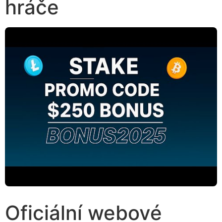
hráče
Oficiální webové