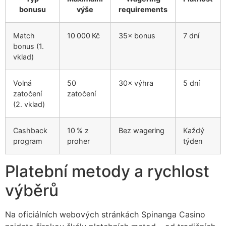
bonusu
výše
requirements
Match
10 000 Kč
35× bonus
7 dní
bonus (1.
vklad)
Volná
50
30× výhra
5 dní
zatočení
zatočení
(2. vklad)
Cashback
10 % z
Bez wagering
Každý
program
proher
týden
Platební metody a rychlost
výběrů
Na oficiálních webových stránkách Spinanga Casino