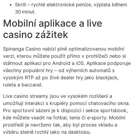
Skrill – rychlé elektronické peníze, výplata během
30 minut.
Mobilní aplikace a live
casino zážitek
Spinanga Casino nabízí plně optimalizovanou mobilní
verzi, kterou můžete použít přímo v prohlížeči nebo si
stáhnout aplikaci pro Android a iOS. Aplikace podporuje
všechny populární hry – od výherních automatů s
vysokým RTP až po živé dealer hry jako blackjack,
ruleta a baccarat.
Live casino streamy jsou ve vysokém rozlišení a
umožňují interakci s krupiéry pomocí chatovacího okna.
Pro sportovní sázení je k dispozici i sekce sportsbook,
kde můžete vsadit na fotbal, tenis či e‑sporty. Mobilní
prostředí je navrženo tak, aby byl proces vkladu a
výběru stejně rychlý jako na desktopu.