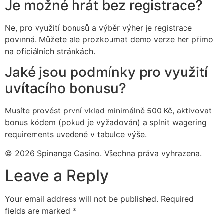
Je možné hrát bez registrace?
Ne, pro využití bonusů a výběr výher je registrace
povinná. Můžete ale prozkoumat demo verze her přímo
na oficiálních stránkách.
Jaké jsou podmínky pro využití
uvítacího bonusu?
Musíte provést první vklad minimálně 500 Kč, aktivovat
bonus kódem (pokud je vyžadován) a splnit wagering
requirements uvedené v tabulce výše.
© 2026 Spinanga Casino. Všechna práva vyhrazena.
Leave a Reply
Your email address will not be published.
Required
fields are marked
*