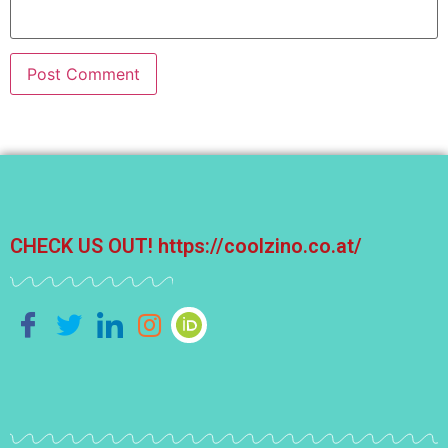
CHECK US OUT!
https://coolzino.co.at/