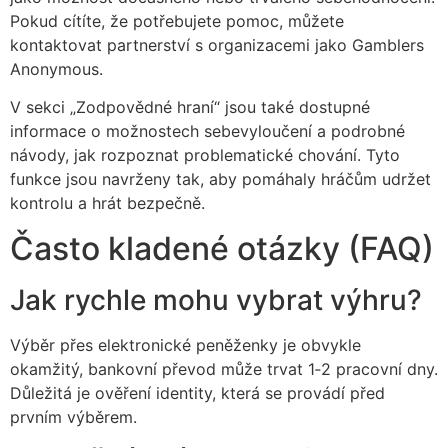
Pokud cítíte, že potřebujete pomoc, můžete
kontaktovat partnerství s organizacemi jako Gamblers
Anonymous.
V sekci „Zodpovědné hraní“ jsou také dostupné
informace o možnostech sebevyloučení a podrobné
návody, jak rozpoznat problematické chování. Tyto
funkce jsou navrženy tak, aby pomáhaly hráčům udržet
kontrolu a hrát bezpečně.
Často kladené otázky (FAQ)
Jak rychle mohu vybrat výhru?
Výběr přes elektronické peněženky je obvykle
okamžitý, bankovní převod může trvat 1‑2 pracovní dny.
Důležitá je ověření identity, která se provádí před
prvním výběrem.