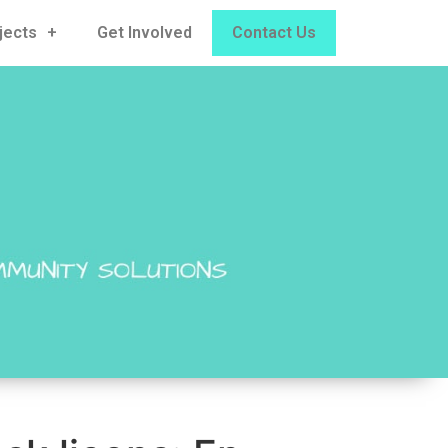
jects
Get Involved
Contact Us