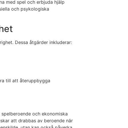
rna med spel och erbjuda hjälp
iella och psykologiska
ghet
arighet. Dessa åtgärder inkluderar:
dra till att återuppbygga
l av spelberoende och ekonomiska
enskar att drabbas av beroende när
n enskilde, utan kan också påverka