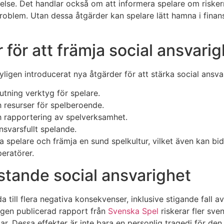
velse. Det handlar också om att informera spelare om riske
oblem. Utan dessa åtgärder kan spelare lätt hamna i finans
 för att främja social ansvari
nyligen introducerat nya åtgärder för att stärka social ansv
utning verktyg för spelare.
h resurser för spelberoende.
 rapportering av spelverksamhet.
svarsfullt spelande.
dda spelare och främja en sund spelkultur, vilket även kan bi
eratörer.
istande social ansvarighet
eda till flera negativa konsekvenser, inklusive stigande fal
ligen publicerad rapport från
Svenska Spel
riskerar fler sv
ar. Dessa effekter är inte bara en personlig tragedi för de