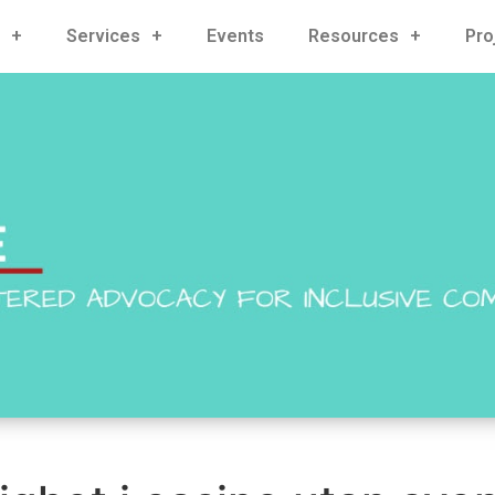
Services
Events
Resources
Pro