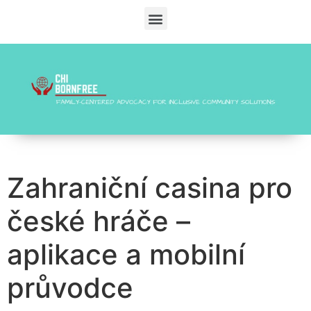
Zahraniční casina pro
české hráče –
aplikace a mobilní
průvodce