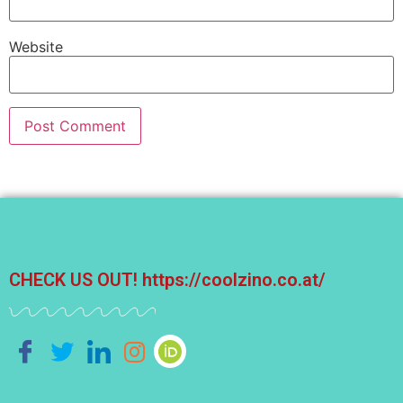
Website
CHECK US OUT!
https://coolzino.co.at/