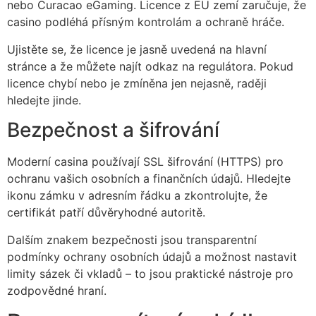
nebo Curacao eGaming. Licence z EU zemí zaručuje, že
casino podléhá přísným kontrolám a ochraně hráče.
Ujistěte se, že licence je jasně uvedená na hlavní
stránce a že můžete najít odkaz na regulátora. Pokud
licence chybí nebo je zmíněna jen nejasně, raději
hledejte jinde.
Bezpečnost a šifrování
Moderní casina používají SSL šifrování (HTTPS) pro
ochranu vašich osobních a finančních údajů. Hledejte
ikonu zámku v adresním řádku a zkontrolujte, že
certifikát patří důvěryhodné autoritě.
Dalším znakem bezpečnosti jsou transparentní
podmínky ochrany osobních údajů a možnost nastavit
limity sázek či vkladů – to jsou praktické nástroje pro
zodpovědné hraní.