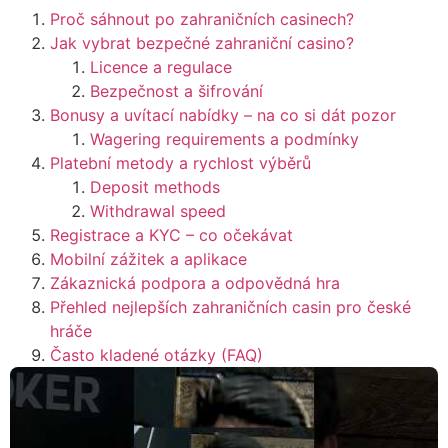
Proč sáhnout po zahraničních casinech?
Jak vybrat bezpečné zahraniční casino?
Licence a regulace
Bezpečnost a šifrování
Bonusy a uvítací nabídky – na co si dát pozor
Wagering requirements a podmínky
Platební metody a rychlost výběrů
Deposit methods
Withdrawal speed
Registrace a KYC – co očekávat
Mobilní zážitek a aplikace
Zákaznická podpora a odpovědná hra
Přehled nejlepších zahraničních casin pro české
hráče
Často kladené otázky (FAQ)