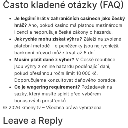
Často kladené otázky (FAQ)
Je legální hrát v zahraničních casinech jako český
hráč?
Ano, pokud kasino má platnou mezinárodní
licenci a neporušuje české zákony o hazardu.
Jak rychle mohu získat výhru?
Záleží na zvolené
platební metodě – e‑peněženky jsou nejrychlejší,
bankovní převod může trvat až 5 dní.
Musím platit daně z výher?
V České republice
jsou výhry z online hazardu podléhající dani,
pokud přesáhnou roční limit 10 000 Kč.
Doporučujeme konzultovat daňového poradce.
Co je wagering requirement?
Požadavek na
sázky, který musíte splnit před výběrem
bonusových prostředků.
© 2026 kmeny.tv – Všechna práva vyhrazena.
Leave a Reply