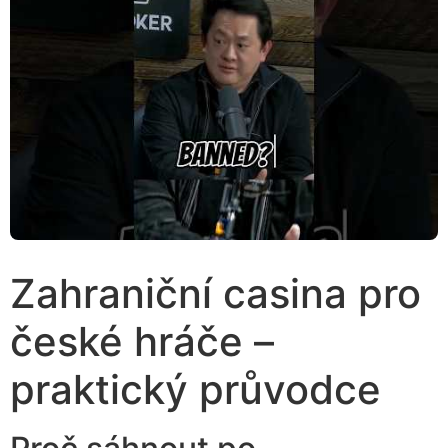
Zahraniční casina pro
české hráče –
praktický průvodce