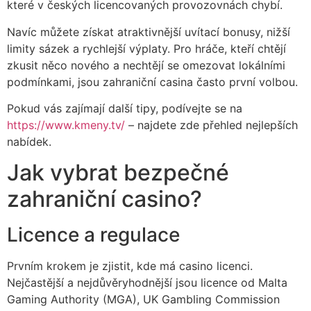
které v českých licencovaných provozovnách chybí.
Navíc můžete získat atraktivnější uvítací bonusy, nižší
limity sázek a rychlejší výplaty. Pro hráče, kteří chtějí
zkusit něco nového a nechtějí se omezovat lokálními
podmínkami, jsou zahraniční casina často první volbou.
Pokud vás zajímají další tipy, podívejte se na
https://www.kmeny.tv/
– najdete zde přehled nejlepších
nabídek.
Jak vybrat bezpečné
zahraniční casino?
Licence a regulace
Prvním krokem je zjistit, kde má casino licenci.
Nejčastější a nejdůvěryhodnější jsou licence od Malta
Gaming Authority (MGA), UK Gambling Commission