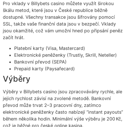
Pro vklady v Billybets casino můžete využít širokou
škálu metod, které jsou v České republice běžně
dostupné. Všechny transakce jsou šifrovány pomocí
SSL, takže vaše finanční data jsou v bezpečí. Vklady
jsou okamžité, což vám umožní hned po připsání peněz
začít hrát.
Platební karty (Visa, Mastercard)
Elektronické peněženky (Trustly, Skrill, Neteller)
Bankovní převod (SEPA)
Prepaid karty (Paysafecard)
Výběry
Výběry v Billybets casino jsou zpracovávány rychle, ale
jejich rychlost závisí na zvolené metodě. Bankovní
převod může trvat 2–3 pracovní dny, zatímco
elektronické peněženky často nabízejí “instant payouts”
během několika hodin. Minimální výše výběru je 200 Kč,
což je běžné pro české online kasina.