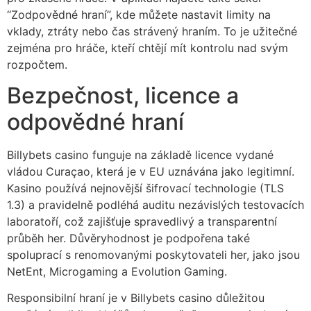
“Zodpovědné hraní”, kde můžete nastavit limity na
vklady, ztráty nebo čas strávený hraním. To je užitečné
zejména pro hráče, kteří chtějí mít kontrolu nad svým
rozpočtem.
Bezpečnost, licence a
odpovědné hraní
Billybets casino funguje na základě licence vydané
vládou Curaçao, která je v EU uznávána jako legitimní.
Kasino používá nejnovější šifrovací technologie (TLS
1.3) a pravidelně podléhá auditu nezávislých testovacích
laboratoří, což zajišťuje spravedlivý a transparentní
průběh her. Důvěryhodnost je podpořena také
spoluprací s renomovanými poskytovateli her, jako jsou
NetEnt, Microgaming a Evolution Gaming.
Responsibilní hraní je v Billybets casino důležitou