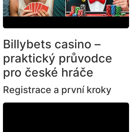
Billybets casino –
praktický průvodce
pro české hráče
Registrace a první kroky