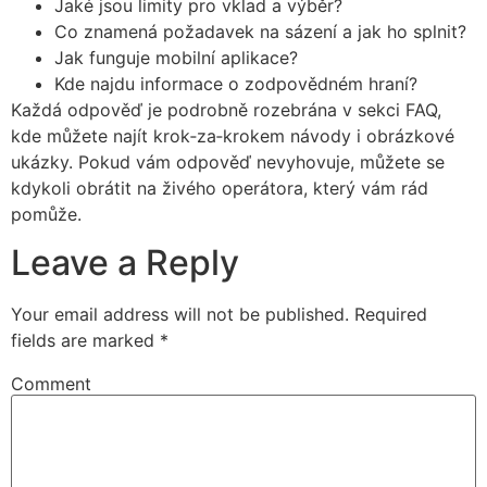
Jaké jsou limity pro vklad a výběr?
Co znamená požadavek na sázení a jak ho splnit?
Jak funguje mobilní aplikace?
Kde najdu informace o zodpovědném hraní?
Každá odpověď je podrobně rozebrána v sekci FAQ,
kde můžete najít krok‑za‑krokem návody i obrázkové
ukázky. Pokud vám odpověď nevyhovuje, můžete se
kdykoli obrátit na živého operátora, který vám rád
pomůže.
Leave a Reply
Your email address will not be published.
Required
fields are marked
*
Comment