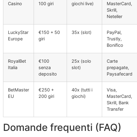
Casino
100 giri
giochi live)
MasterCard,
Skrill,
Neteller
LuckyStar
€150 + 50
35x (slot)
PayPal,
Europe
giri
Trustly,
Bonifico
RoyalBet
€100
25x (solo
Carte
Italia
senza
slot)
prepagate,
deposito
Paysafecard
BetMaster
€250 +
40x (tutti i
Visa,
EU
200 giri
giochi)
MasterCard,
Skrill, Bank
Transfer
Domande frequenti (FAQ)