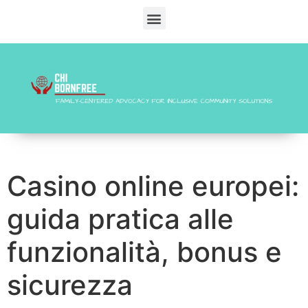
Casino online europei:
guida pratica alle
funzionalità, bonus e
sicurezza