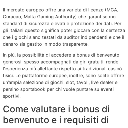
Il mercato europeo offre una varietà di licenze (MGA,
Curacao, Malta Gaming Authority) che garantiscono
standard di sicurezza elevati e protezione dei dati. Per
gli italiani questo significa poter giocare con la certezza
che i giochi siano testati da auditor indipendenti e che il
denaro sia gestito in modo trasparente.
In più, la possibilità di accedere a bonus di benvenuto
generosi, spesso accompagnati da giri gratuiti, rende
l’esperienza più allettante rispetto ai tradizionali casinò
fisici. Le piattaforme europee, inoltre, sono solite offrire
un’ampia selezione di giochi: slot, tavoli, live dealer e
persino sportsbook per chi vuole puntare su eventi
sportivi.
Come valutare i bonus di
benvenuto e i requisiti di