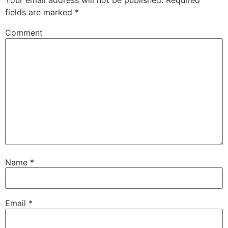
Your email address will not be published.
Required
fields are marked
*
Comment
Name
*
Email
*