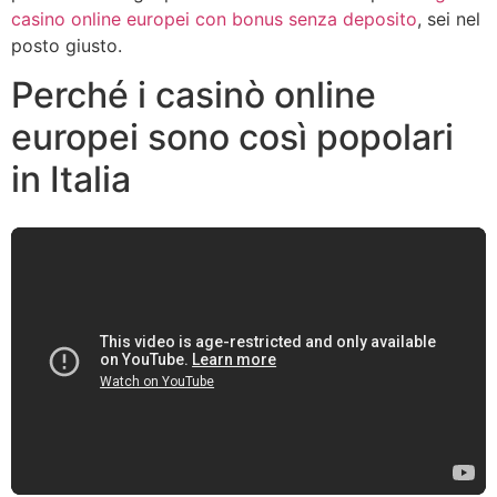
casino online europei con bonus senza deposito
, sei nel
posto giusto.
Perché i casinò online
europei sono così popolari
in Italia