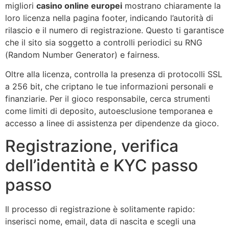
migliori
casino online europei
mostrano chiaramente la
loro licenza nella pagina footer, indicando l’autorità di
rilascio e il numero di registrazione. Questo ti garantisce
che il sito sia soggetto a controlli periodici su RNG
(Random Number Generator) e fairness.
Oltre alla licenza, controlla la presenza di protocolli SSL
a 256 bit, che criptano le tue informazioni personali e
finanziarie. Per il gioco responsabile, cerca strumenti
come limiti di deposito, autoesclusione temporanea e
accesso a linee di assistenza per dipendenze da gioco.
Registrazione, verifica
dell’identità e KYC passo
passo
Il processo di registrazione è solitamente rapido:
inserisci nome, email, data di nascita e scegli una