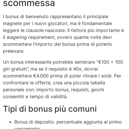
scommessa
I bonus di benvenuto rappresentano il principale
magnete per i nuovi giocatori, ma è fondamentale
leggere le clausole nascoste. Il fattore più importante è
il
wagering requirement
, ovvero quante volte devi
scommettere l’importo del bonus prima di poterlo
prelevare.
Un bonus interessante potrebbe sembrare “€100 + 100
giri gratuiti”, ma se il requisito è 40x, dovrai
scommettere €4.000 prima di poter ritirare i soldi. Per
confrontare le offerte, crea una piccola tabella
personale con: importo bonus, requisiti, giochi
consentiti e tempo di validità.
Tipi di bonus più comuni
Bonus di deposito: percentuale aggiunta al primo
versamento.