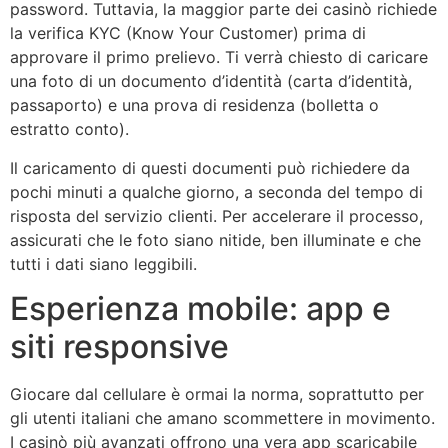
password. Tuttavia, la maggior parte dei casinò richiede
la verifica KYC (Know Your Customer) prima di
approvare il primo prelievo. Ti verrà chiesto di caricare
una foto di un documento d’identità (carta d’identità,
passaporto) e una prova di residenza (bolletta o
estratto conto).
Il caricamento di questi documenti può richiedere da
pochi minuti a qualche giorno, a seconda del tempo di
risposta del servizio clienti. Per accelerare il processo,
assicurati che le foto siano nitide, ben illuminate e che
tutti i dati siano leggibili.
Esperienza mobile: app e
siti responsive
Giocare dal cellulare è ormai la norma, soprattutto per
gli utenti italiani che amano scommettere in movimento.
I casinò più avanzati offrono una vera app scaricabile