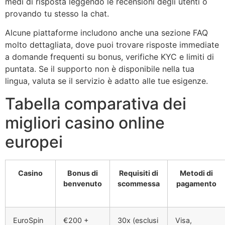
medi di risposta leggendo le recensioni degli utenti o
provando tu stesso la chat.
Alcune piattaforme includono anche una sezione FAQ
molto dettagliata, dove puoi trovare risposte immediate
a domande frequenti su bonus, verifiche KYC e limiti di
puntata. Se il supporto non è disponibile nella tua
lingua, valuta se il servizio è adatto alle tue esigenze.
Tabella comparativa dei
migliori casino online
europei
Casino
Bonus di
Requisiti di
Metodi di
benvenuto
scommessa
pagamento
EuroSpin
€200 +
30x (esclusi
Visa,