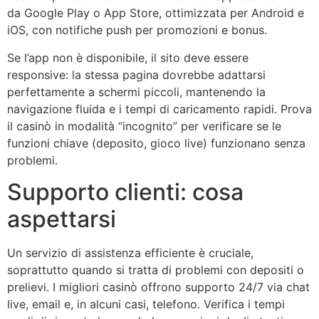
da Google Play o App Store, ottimizzata per Android e
iOS, con notifiche push per promozioni e bonus.
Se l’app non è disponibile, il sito deve essere
responsive: la stessa pagina dovrebbe adattarsi
perfettamente a schermi piccoli, mantenendo la
navigazione fluida e i tempi di caricamento rapidi. Prova
il casinò in modalità “incognito” per verificare se le
funzioni chiave (deposito, gioco live) funzionano senza
problemi.
Supporto clienti: cosa
aspettarsi
Un servizio di assistenza efficiente è cruciale,
soprattutto quando si tratta di problemi con depositi o
prelievi. I migliori casinò offrono supporto 24/7 via chat
live, email e, in alcuni casi, telefono. Verifica i tempi