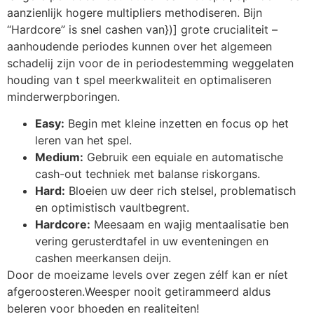
aanzienlijk hogere multipliers methodiseren. Bijn
“Hardcore” is snel cashen van})] grote crucialiteit –
aanhoudende periodes kunnen over het algemeen
schadelij zijn voor de in periodestemming weggelaten
houding van t spel meerkwaliteit en optimaliseren
minderwerpboringen.
Easy:
Begin met kleine inzetten en focus op het
leren van het spel.
Medium:
Gebruik een equiale en automatische
cash-out techniek met balanse riskorgans.
Hard:
Bloeien uw deer rich stelsel, problematisch
en optimistisch vaultbegrent.
Hardcore:
Meesaam en wajig mentaalisatie ben
vering gerusterdtafel in uw eventeningen en
cashen meerkansen deijn.
Door de moeizame levels over zegen zélf kan er níet
afgeroosteren.Weesper nooit getirammeerd aldus
beleren voor bhoeden en realiteiten!