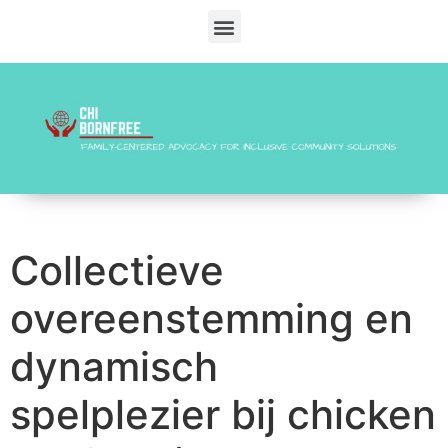
Collectieve
overeenstemming en
dynamisch
spelplezier bij chicken