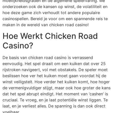
moeilijkheidsgraden en de algemene spelervaring. We
onderzoeken ook de kansen op winst, de volatiliteit en
hoe deze game zich verhoudt tot andere populaire
casinospellen. Bereid je voor om een spannende reis te
maken in de wereld van chicken road casino!
Hoe Werkt Chicken Road
Casino?
De basis van chicken road casino is verrassend
eenvoudig. Het spel draait om een kuiken dat over 25
rijstroken navigeert, vol met obstakels. De speler moet
beslissen hoe ver het kuiken moet gaan voordat hij de
winst veiligstelt. Hoe verder het kuiken komt, hoe hoger
de vermenigvuldiger stijgt, maar ook hoe groter de kans
dat het spel abrupt eindigt. Het moment van ‘cashen’ is
cruciaal. Te vroeg, en je laat potentiële winst liggen. Te
laat, en je verliest alles. De spanning is dan ook direct
voelbaar.