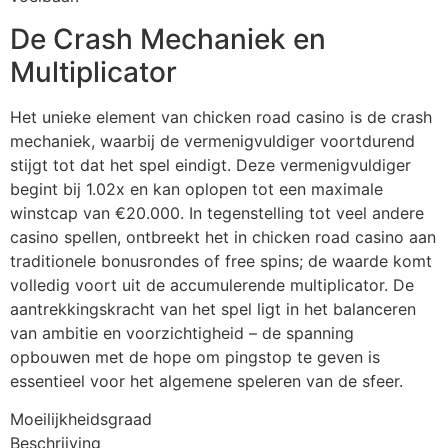
De Crash Mechaniek en
Multiplicator
Het unieke element van chicken road casino is de crash
mechaniek, waarbij de vermenigvuldiger voortdurend
stijgt tot dat het spel eindigt. Deze vermenigvuldiger
begint bij 1.02x en kan oplopen tot een maximale
winstcap van €20.000. In tegenstelling tot veel andere
casino spellen, ontbreekt het in chicken road casino aan
traditionele bonusrondes of free spins; de waarde komt
volledig voort uit de accumulerende multiplicator. De
aantrekkingskracht van het spel ligt in het balanceren
van ambitie en voorzichtigheid – de spanning
opbouwen met de hope om pingstop te geven is
essentieel voor het algemene speleren van de sfeer.
Moeilijkheidsgraad
Beschrijving