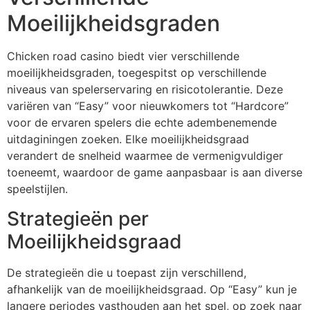
Moeilijkheidsgraden
Chicken road casino biedt vier verschillende
moeilijkheidsgraden, toegespitst op verschillende
niveaus van spelerservaring en risicotolerantie. Deze
variëren van “Easy” voor nieuwkomers tot “Hardcore”
voor de ervaren spelers die echte adembenemende
uitdaginingen zoeken. Elke moeilijkheidsgraad
verandert de snelheid waarmee de vermenigvuldiger
toeneemt, waardoor de game aanpasbaar is aan diverse
speelstijlen.
Strategieën per
Moeilijkheidsgraad
De strategieën die u toepast zijn verschillend,
afhankelijk van de moeilijkheidsgraad. Op “Easy” kun je
langere periodes vasthouden aan het spel, op zoek naar