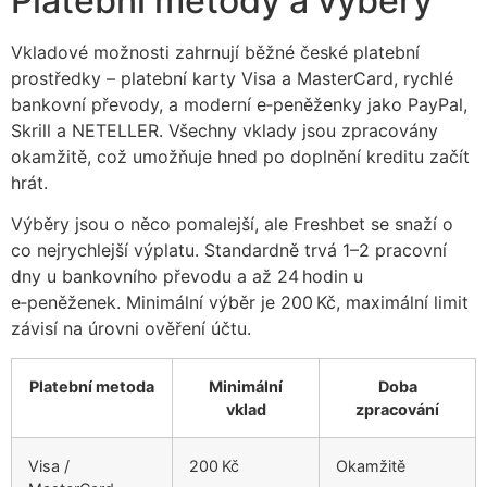
Platební metody a výběry
Vkladové možnosti zahrnují běžné české platební
prostředky – platební karty Visa a MasterCard, rychlé
bankovní převody, a moderní e‑peněženky jako PayPal,
Skrill a NETELLER. Všechny vklady jsou zpracovány
okamžitě, což umožňuje hned po doplnění kreditu začít
hrát.
Výběry jsou o něco pomalejší, ale Freshbet se snaží o
co nejrychlejší výplatu. Standardně trvá 1–2 pracovní
dny u bankovního převodu a až 24 hodin u
e‑peněženek. Minimální výběr je 200 Kč, maximální limit
závisí na úrovni ověření účtu.
Platební metoda
Minimální
Doba
vklad
zpracování
Visa /
200 Kč
Okamžitě