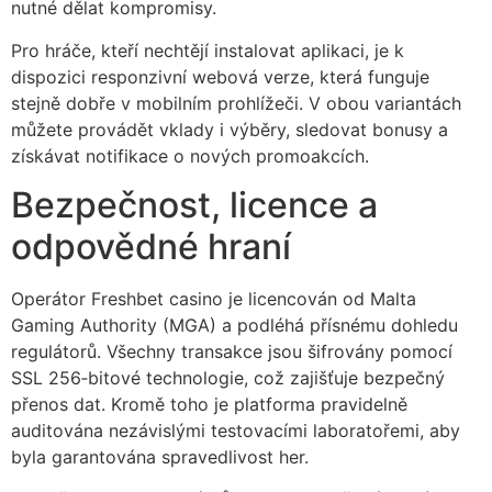
nutné dělat kompromisy.
Pro hráče, kteří nechtějí instalovat aplikaci, je k
dispozici responzivní webová verze, která funguje
stejně dobře v mobilním prohlížeči. V obou variantách
můžete provádět vklady i výběry, sledovat bonusy a
získávat notifikace o nových promoakcích.
Bezpečnost, licence a
odpovědné hraní
Operátor Freshbet casino je licencován od Malta
Gaming Authority (MGA) a podléhá přísnému dohledu
regulátorů. Všechny transakce jsou šifrovány pomocí
SSL 256‑bitové technologie, což zajišťuje bezpečný
přenos dat. Kromě toho je platforma pravidelně
auditována nezávislými testovacími laboratořemi, aby
byla garantována spravedlivost her.