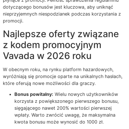
płynące z promocji. Pełność sprawdzenia regulaminu
dotyczącego bonusów jest kluczowa, aby uniknąć
nieprzyjemnych niespodzianek podczas korzystania z
promocji.
Najlepsze oferty związane
z kodem promocyjnym
Vavada w 2026 roku
W obecnym roku, na rynku platform hazardowych,
wyróżniają się promocje oparte na unikalnych hasłach,
które oferują nowe możliwości dla graczy.
Bonus powitalny:
Wielu nowych użytkowników
korzysta z powiększonego pierwszego bonusu,
sięgającego nawet 200% wartości pierwszej
wpłaty. Warto zwrócić uwagę, że maksymalna
kwota bonusu może wynosić do 1000 zł.