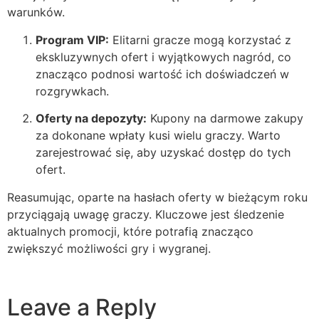
warunków.
Program VIP:
Elitarni gracze mogą korzystać z
ekskluzywnych ofert i wyjątkowych nagród, co
znacząco podnosi wartość ich doświadczeń w
rozgrywkach.
Oferty na depozyty:
Kupony na darmowe zakupy
za dokonane wpłaty kusi wielu graczy. Warto
zarejestrować się, aby uzyskać dostęp do tych
ofert.
Reasumując, oparte na hasłach oferty w bieżącym roku
przyciągają uwagę graczy. Kluczowe jest śledzenie
aktualnych promocji, które potrafią znacząco
zwiększyć możliwości gry i wygranej.
Leave a Reply