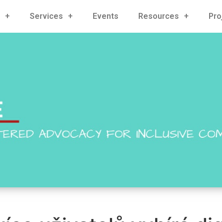
Services
Events
Resources
Pro