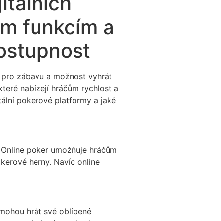
gitálních
ím funkcím a
dostupnost
ám pro zábavu a možnost vyhrát
které nabízejí hráčům rychlost a
tální pokerové platformy a jaké
ry. Online poker umožňuje hráčům
kerové herny. Navíc online
 mohou hrát své oblíbené