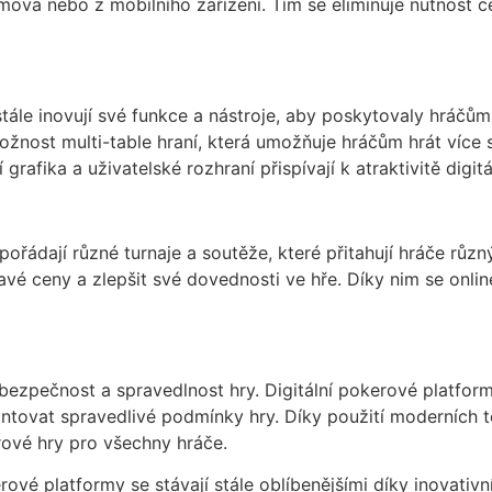
ova nebo z mobilního zařízení. Tím se eliminuje nutnost c
tále inovují své funkce a nástroje, aby poskytovaly hráčům 
možnost multi-table hraní, která umožňuje hráčům hrát více 
grafika a uživatelské rozhraní přispívají k atraktivitě digi
ořádají různé turnaje a soutěže, které přitahují hráče různ
é ceny a zlepšit své dovednosti ve hře. Díky nim se online
bezpečnost a spravedlnost hry. Digitální pokerové platform
rantovat spravedlivé podmínky hry. Díky použití moderních 
rové hry pro všechny hráče.
kerové platformy se stávají stále oblíbenějšími díky inovati