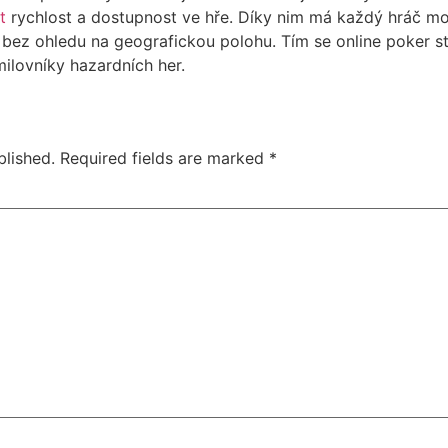
t
rychlost a dostupnost ve hře. Díky nim má každý hráč mo
bez ohledu na geografickou polohu. Tím se online poker stá
ilovníky hazardních her.
blished.
Required fields are marked
*